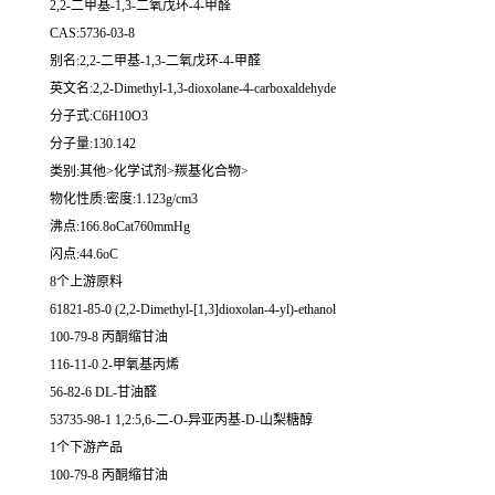
2,2-二甲基-1,3-二氧戊环-4-甲醛
CAS:5736-03-8
别名:2,2-二甲基-1,3-二氧戊环-4-甲醛
英文名:2,2-Dimethyl-1,3-dioxolane-4-carboxaldehyde
分子式:C6H10O3
分子量:130.142
类别:其他>化学试剂>羰基化合物>
物化性质:密度:1.123g/cm3
沸点:166.8oCat760mmHg
闪点:44.6oC
8个上游原料
61821-85-0 (2,2-Dimethyl-[1,3]dioxolan-4-yl)-ethanol
100-79-8 丙酮缩甘油
116-11-0 2-甲氧基丙烯
56-82-6 DL-甘油醛
53735-98-1 1,2:5,6-二-O-异亚丙基-D-山梨糖醇
1个下游产品
100-79-8 丙酮缩甘油