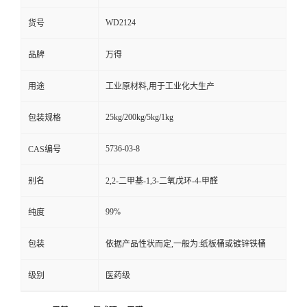
WD2124
货号
品牌
万得
用途
工业原材料,用于工业化大生产
25kg/200kg/5kg/1kg
包装规格
5736-03-8
CAS编号
别名
2,2-二甲基-1,3-二氧戊环-4-甲醛
99%
纯度
包装
依据产品性状而定,一般为:纸板桶或镀锌铁桶
级别
医药级