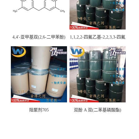
4,4'-亚甲基双(2,6-二甲苯酚)
1,1,2,2-四氟乙基-2,2,3,3-四氟
丙基醚
阻聚剂705
双酚 A 双(二苯基磷酸酯)