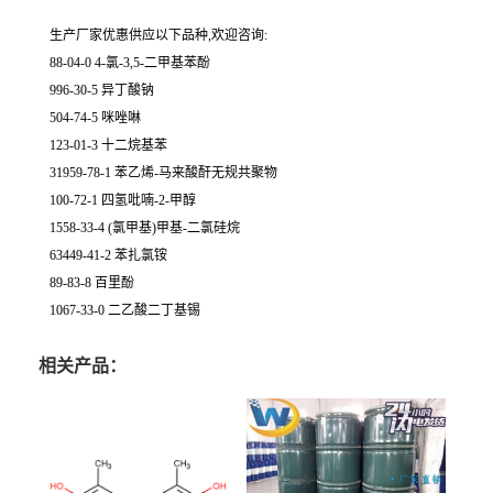
生产厂家优惠供应以下品种,欢迎咨询:
88-04-0 4-氯-3,5-二甲基苯酚
996-30-5 异丁酸钠
504-74-5 咪唑啉
123-01-3 十二烷基苯
31959-78-1 苯乙烯-马来酸酐无规共聚物
100-72-1 四氢吡喃-2-甲醇
1558-33-4 (氯甲基)甲基-二氯硅烷
63449-41-2 苯扎氯铵
89-83-8 百里酚
1067-33-0 二乙酸二丁基锡
相关产品：