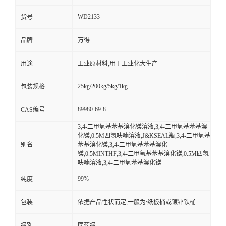
WD2133
货号
品牌
万得
用途
工业原材料,用于工业化大生产
25kg/200kg/5kg/1kg
包装规格
89980-69-8
CAS编号
3,4-二甲氧基苯基溴化镁溶液;3,4-二甲氧基苯基溴
化镁,0.5M四氢呋喃溶液,J&KSEAL瓶;3,4-二甲氧基
别名
苯基溴化镁;3,4-二甲氧基苯基溴化
镁,0.5MINTHF;3,4-二甲氧基苯基溴化镁,0.5M四氢
呋喃溶液;3,4-二甲氧苯基溴化镁
99%
纯度
包装
依据产品性状而定,一般为:纸板桶或镀锌铁桶
级别
医药级