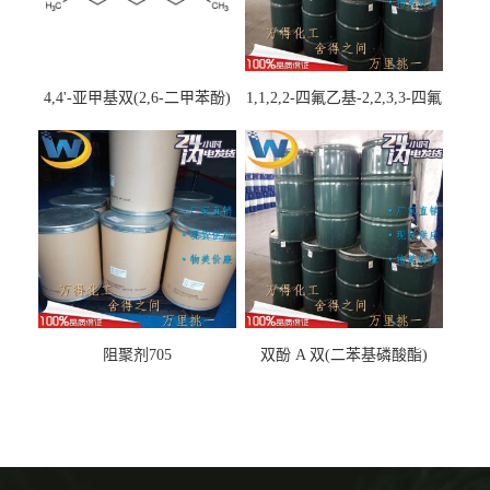
4,4'-亚甲基双(2,6-二甲苯酚)
1,1,2,2-四氟乙基-2,2,3,3-四氟
丙基醚
阻聚剂705
双酚 A 双(二苯基磷酸酯)