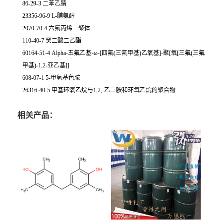
86-29-3 二苯乙腈
23356-96-9 L-脯氨醇
2070-70-4 六氟丙烯二聚体
110-40-7 癸二酸二乙酯
60164-51-4 Alpha-五氟乙基-ω-[四氟(三氟甲基)乙氧基]-聚[氧[三氟(三氟
甲基)-1,2-亚乙基]]
608-07-1 5-甲氧基色胺
26316-40-5 甲基环氧乙烷与1,2,-乙二胺和环氧乙烷的聚合物
相关产品：