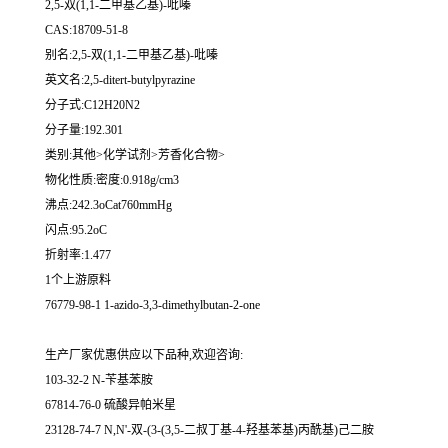
2,5-双(1,1-二甲基乙基)-吡嗪
CAS:18709-51-8
别名:2,5-双(1,1-二甲基乙基)-吡嗪
英文名:2,5-ditert-butylpyrazine
分子式:C12H20N2
分子量:192.301
类别:其他>化学试剂>芳香化合物>
物化性质:密度:0.918g/cm3
沸点:242.3oCat760mmHg
闪点:95.2oC
折射率:1.477
1个上游原料
76779-98-1 1-azido-3,3-dimethylbutan-2-one
生产厂家优惠供应以下品种,欢迎咨询:
103-32-2 N-苄基苯胺
67814-76-0 硫酸异帕米星
23128-74-7 N,N'-双-(3-(3,5-二叔丁基-4-羟基苯基)丙酰基)己二胺