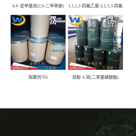
4,4'-亚甲基双(2,6-二甲苯酚)
1,1,2,2-四氟乙基-2,2,3,3-四氟
丙基醚
阻聚剂705
双酚 A 双(二苯基磷酸酯)