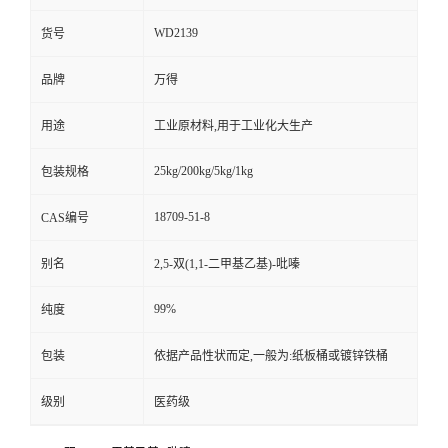
WD2139
货号
品牌
万得
用途
工业原材料,用于工业化大生产
25kg/200kg/5kg/1kg
包装规格
18709-51-8
CAS编号
别名
2,5-双(1,1-二甲基乙基)-吡嗪
99%
纯度
包装
依据产品性状而定,一般为:纸板桶或镀锌铁桶
级别
医药级