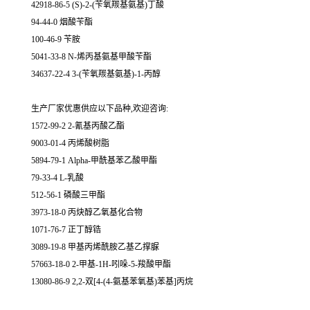
42918-86-5 (S)-2-(苄氧羰基氨基)丁酸
94-44-0 烟酸苄酯
100-46-9 苄胺
5041-33-8 N-烯丙基氨基甲酸苄酯
34637-22-4 3-(苄氧羰基氨基)-1-丙醇
生产厂家优惠供应以下品种,欢迎咨询:
1572-99-2 2-氰基丙酸乙酯
9003-01-4 丙烯酸树脂
5894-79-1 Alpha-甲酰基苯乙酸甲酯
79-33-4 L-乳酸
512-56-1 磷酸三甲酯
3973-18-0 丙炔醇乙氧基化合物
1071-76-7 正丁醇锆
3089-19-8 甲基丙烯酰胺乙基乙撑脲
57663-18-0 2-甲基-1H-吲哚-5-羧酸甲酯
13080-86-9 2,2-双[4-(4-氨基苯氧基)苯基]丙烷