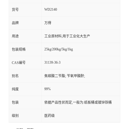
WD2140
货号
品牌
万得
用途
工业原材料,用于工业化大生产
25kg/200kg/5kg/1kg
包装规格
31139-36-3
CAS编号
别名
焦碳酸二苄酯; 苄氧甲酸酐;
99%
纯度
包装
依据产品性状而定,一般为:纸板桶或镀锌铁桶
级别
医药级