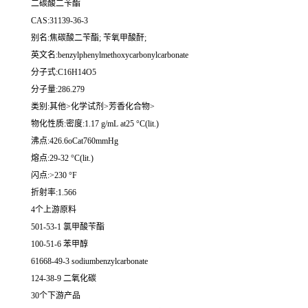
二碳酸二苄酯
CAS:31139-36-3
别名:焦碳酸二苄酯; 苄氧甲酸酐;
英文名:benzylphenylmethoxycarbonylcarbonate
分子式:C16H14O5
分子量:286.279
类别:其他>化学试剂>芳香化合物>
物化性质:密度:1.17 g/mL at25 °C(lit.)
沸点:426.6oCat760mmHg
熔点:29-32 °C(lit.)
闪点:>230 °F
折射率:1.566
4个上游原料
501-53-1 氯甲酸苄酯
100-51-6 苯甲醇
61668-49-3 sodiumbenzylcarbonate
124-38-9 二氧化碳
30个下游产品