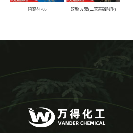
阻聚剂705
双酚 A 双(二苯基磷酸酯)