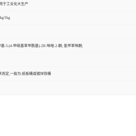
,用于工业化大生产
kg/1kg
-甲基-5-(4-甲硫基苯甲酰基)-2H-咪唑-2-酮; 氢甲苯咪酮;
状而定,一般为:纸板桶或镀锌铁桶