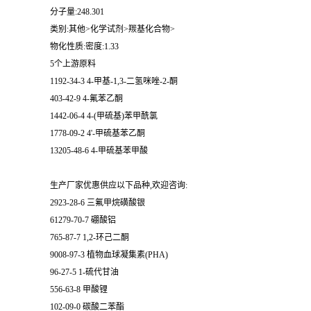
分子量:248.301
类别:其他>化学试剂>羰基化合物>
物化性质:密度:1.33
5个上游原料
1192-34-3 4-甲基-1,3-二氢咪唑-2-酮
403-42-9 4-氟苯乙酮
1442-06-4 4-(甲硫基)苯甲酰氯
1778-09-2 4'-甲硫基苯乙酮
13205-48-6 4-甲硫基苯甲酸
生产厂家优惠供应以下品种,欢迎咨询:
2923-28-6 三氟甲烷磺酸银
61279-70-7 硼酸铝
765-87-7 1,2-环己二酮
9008-97-3 植物血球凝集素(PHA)
96-27-5 1-硫代甘油
556-63-8 甲酸锂
102-09-0 碳酸二苯酯