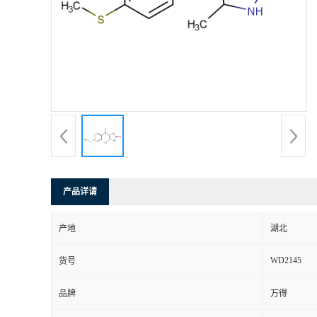
产品详请
产地
湖北
WD2145
货号
品牌
万得