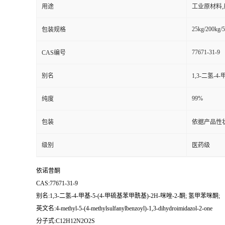
用途
工业原材料
25kg/200kg/5
包装规格
77671-31-9
CAS编号
别名
1,3-二氢-4
99%
纯度
包装
依据产品性
级别
医药级
依诺昔酮
CAS:77671-31-9
别名:1,3-二氢-4-甲基-5-(4-甲硫基苯甲酰基)-2H-咪唑-2-酮; 氢甲苯咪酮;
英文名:4-methyl-5-(4-methylsulfanylbenzoyl)-1,3-dihydroimidazol-2-one
分子式:C12H12N2O2S