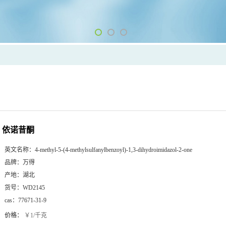
依诺昔酮
英文名称：
4-methyl-5-(4-methylsulfanylbenzoyl)-1,3-dihydroimidazol-2-one
品牌：
万得
产地：
湖北
货号：
WD2145
cas：
77671-31-9
价格：
￥1/千克