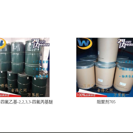
,2-四氟乙基-2,2,3,3-四氟丙基醚
阻聚剂705