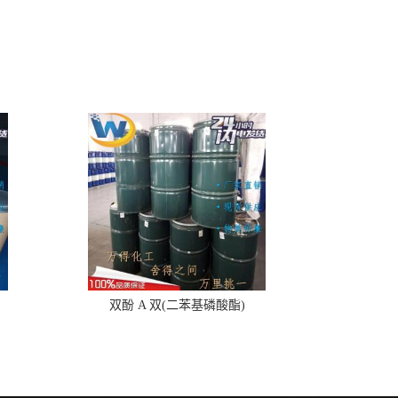
双酚 A 双(二苯基磷酸酯)