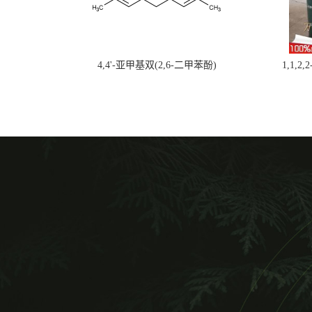
4,4'-亚甲基双(2,6-二甲苯酚)
1,1,2