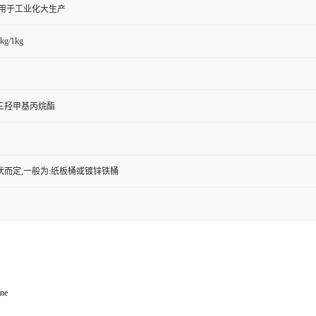
,用于工业化大生产
kg/1kg
三羟甲基丙烷酯
状而定,一般为:纸板桶或镀锌铁桶
ane