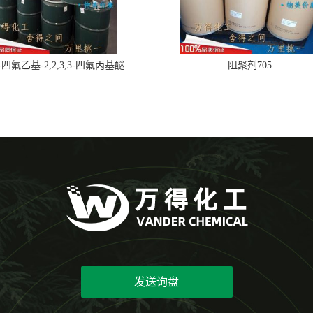
,2-四氟乙基-2,2,3,3-四氟丙基醚
阻聚剂705
发送询盘