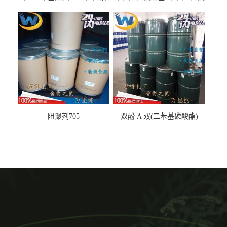
丙基醚
阻聚剂705
双酚 A 双(二苯基磷酸酯)