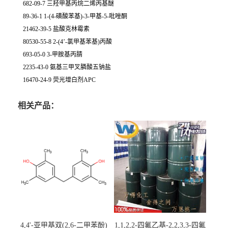
682-09-7 三羟甲基丙烷二烯丙基醚
89-36-1 1-(4-磺酸苯基)-3-甲基-5-吡唑酮
21462-39-5 盐酸克林霉素
80530-55-8 2-(4’-氯甲基苯基)丙酸
693-05-0 3-甲胺基丙腈
2235-43-0 氨基三甲叉膦酸五钠盐
16470-24-9 荧光增白剂APC
相关产品：
4,4'-亚甲基双(2,6-二甲苯酚)
1,1,2,2-四氟乙基-2,2,3,3-四氟