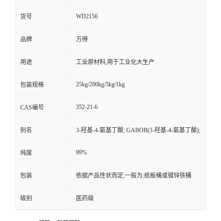
WD2156
货号
品牌
万得
用途
工业原材料,用于工业化大生产
25kg/200kg/5kg/1kg
包装规格
352-21-6
CAS编号
别名
3-羟基-4-氨基丁酸; GABOB(3-羟基-4-氨基丁酸);
99%
纯度
包装
依据产品性状而定,一般为:纸板桶或镀锌铁桶
级别
医药级