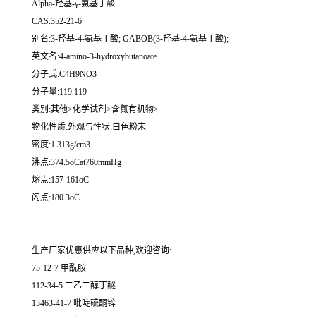
Alpha-羟基-γ-氨基丁酸
CAS:352-21-6
别名:3-羟基-4-氨基丁酸; GABOB(3-羟基-4-氨基丁酸);
英文名:4-amino-3-hydroxybutanoate
分子式:C4H9NO3
分子量:119.119
类别:其他>化学试剂>含氮有机物>
物化性质:外观与性状:白色粉末
密度:1.313g/cm3
沸点:374.5oCat760mmHg
熔点:157-161oC
闪点:180.3oC
生产厂家优惠供应以下品种,欢迎咨询:
75-12-7 甲酰胺
112-34-5 二乙二醇丁醚
13463-41-7 吡啶硫酮锌