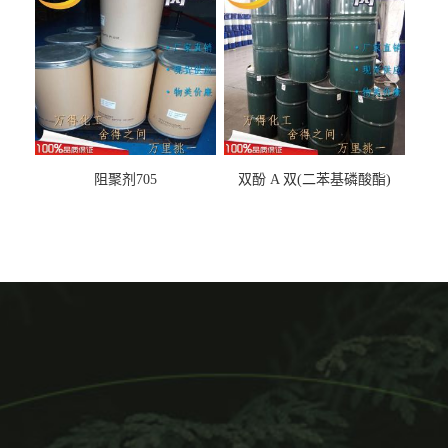
阻聚剂705
双酚 A 双(二苯基磷酸酯)