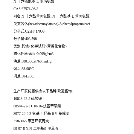
N-十六碳酰基-L-苯丙氨酸
CAS:37571-96-3
别名:N-十六酰苯丙氨酸; N-十六酰基-L-苯丙氨酸;
英文名:2-(hexadecanoylamino)-3-phenylpropanoicaci
分子式:C25H41NO3
分子量:403.598
类别:其他>化学试剂>芳香化合物>
物化性质:密度:0.999g/cm3
沸点:580.3oCat760mmHg
熔点:88-90°C
闪点:304.7oC
生产厂家优惠供应以下品种,欢迎咨询:
10028-22-5 硫酸铁
68584-22-5 C10-16-烷基苯磺酸
3977-29-5 2-氨基-4-羟基-6-甲基嘧啶
558-30-5 甲基环氧丙烷
99-97-8 N,N-二甲基对甲苯胺