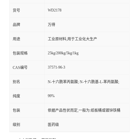
WD2178
货号
品牌
万得
用途
工业原材料,用于工业化大生产
25kg/200kg/5kg/1kg
包装规格
37571-96-3
CAS编号
别名
N-十六酰苯丙氨酸; N-十六酰基-L-苯丙氨酸;
99%
纯度
包装
依据产品性状而定,一般为:纸板桶或镀锌铁桶
级别
医药级