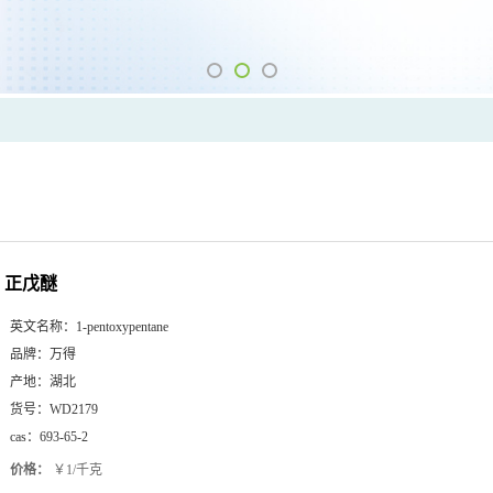
正戊醚
英文名称：
1-pentoxypentane
品牌：
万得
产地：
湖北
货号：
WD2179
cas：
693-65-2
价格：
￥1/千克