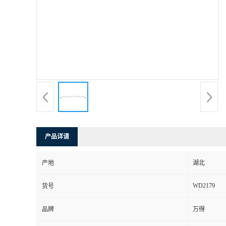
产品详请
产地
湖北
WD2179
货号
品牌
万得