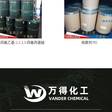
,2-四氟乙基-2,2,3,3-四氟丙基醚
阻聚剂705