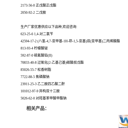
2173-56-0 正戊酸正戊酯
2050-92-2 二戊胺
生产厂家优惠供应以下品种,欢迎咨询:
623-25-6 1,4-对二氯苄
42594-17-2 (八氢-4,7-亚甲基-1H-茚-1,5-亚基)双(亚甲基)二丙烯酸酯
813-93-4 柠檬酸铋
592-87-0 硫氰酸铅(II)
70833-40-8 过氧化(2-乙基己基)碳酸叔戊酯
85026-55-7 松香树脂
7722-88-5 焦磷酸钠
23911-25-3 乙二胺四乙酸二酐
101012-97-9 异构双十三胺
5026-62-0 对羟基苯甲酸甲酯钠
相关产品：