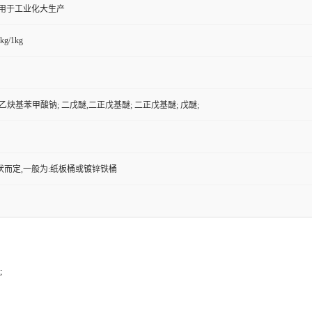
,用于工业化大生产
kg/1kg
-乙炔基苯甲酸钠; 二戊醚,二正戊基醚; 二正戊基醚; 戊醚;
状而定,一般为:纸板桶或镀锌铁桶
;