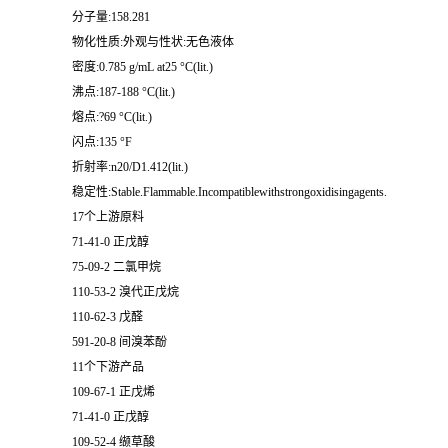
分子量:158.281
物化性质:外观与性状:无色液体
密度:0.785 g/mL at25 °C(lit.)
沸点:187-188 °C(lit.)
熔点:?69 °C(lit.)
闪点:135 °F
折射率:n20/D1.412(lit.)
稳定性:Stable.Flammable.Incompatiblewithstrongoxidisingagents.
17个上游原料
71-41-0 正戊醇
75-09-2 二氯甲烷
110-53-2 溴代正戊烷
110-62-3 戊醛
591-20-8 间溴苯酚
11个下游产品
109-67-1 正戊烯
71-41-0 正戊醇
109-52-4 缬草酸