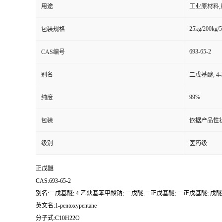
用途
工业原材料
25kg/200kg/5
包装规格
693-65-2
CAS编号
别名
二戊基醚; 4
99%
纯度
包装
依据产品性
级别
医药级
正戊醚
CAS:693-65-2
别名:二戊基醚; 4-乙炔基苯甲酸钠; 二戊醚,二正戊基醚; 二正戊基醚; 戊醚
英文名:1-pentoxypentane
分子式:C10H22O