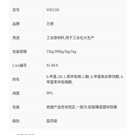
WD2181
货号
品牌
万得
用途
工业原材料,用于工业化大生产
25kg/200kg/5kg/1kg
包装规格
92-48-8
CAS编号
6-甲基-2H-1-苯并吡喃-2-酮; 6-甲基氧杂萘邻酮; 6-
别名
甲基苯并吡喃酮;
99%
纯度
包装
依据产品性状而定,一般为:纸板桶或镀锌铁桶
级别
医药级