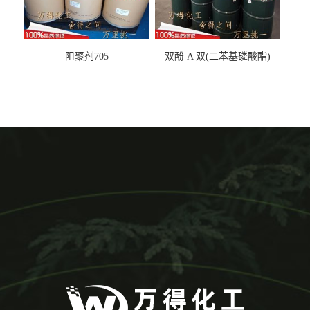
阻聚剂705
双酚 A 双(二苯基磷酸酯)