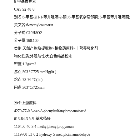
6-甲基香豆素
CAS:92-48-8
别名:6-甲基-2H-1-苯并吡喃-2-酮; 6-甲基氧杂萘邻酮; 6-甲基苯并吡喃酮;
英文名:6-methylcoumarin
分子式:C10H8O2
分子量:160.169
类别:天然产物及提取物>植物药原料>非营养强化剂
物化性质:外观与性状:白色结晶粉末
密度:1.2g/cm3
沸点:303 °C725 mmHg(lit.)
熔点:73-76 °C(lit.)
闪点:303°C/725mm
29个上游原料
4279-77-0 3-oxo-3-phenylsulfanylpropanoicacid
613-84-3 5-甲基水杨醛
110450-40-3 4-methylphenylpropynoate
1119700-53-6 2-hydroxy-5-methylcinnamaldehyde