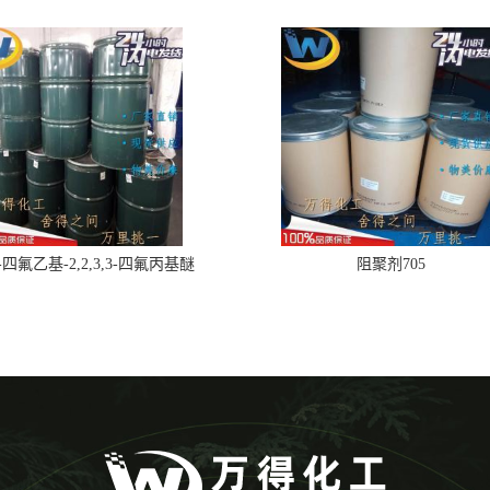
,2-四氟乙基-2,2,3,3-四氟丙基醚
阻聚剂705