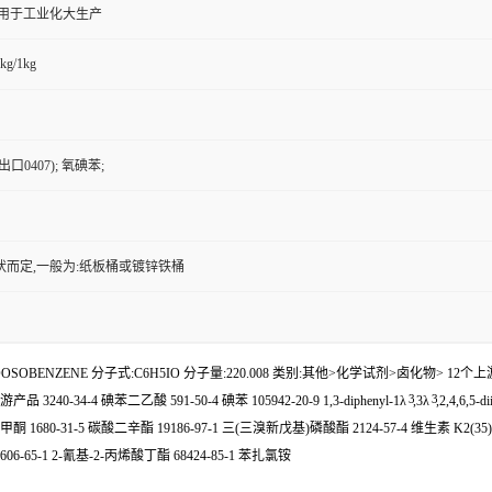
,用于工业化大生产
kg/1kg
口0407); 氧碘苯;
状而定,一般为:纸板桶或镀锌铁桶
SOBENZENE 分子式:C6H5IO 分子量:220.008 类别:其他>化学试剂>卤化物> 12个上游原料 3
3
3
游产品 3240-34-4 碘苯二乙酸 591-50-4 碘苯 105942-20-9 1,3-diphenyl-1λ
,3λ
,2,4,6,5
680-31-5 碳酸二辛酯 19186-97-1 三(三溴新戊基)磷酸酯 2124-57-4 维生素 K2(35) 57
 6606-65-1 2-氰基-2-丙烯酸丁酯 68424-85-1 苯扎氯铵