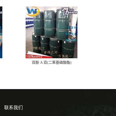
双酚 A 双(二苯基磷酸酯)
联系我们