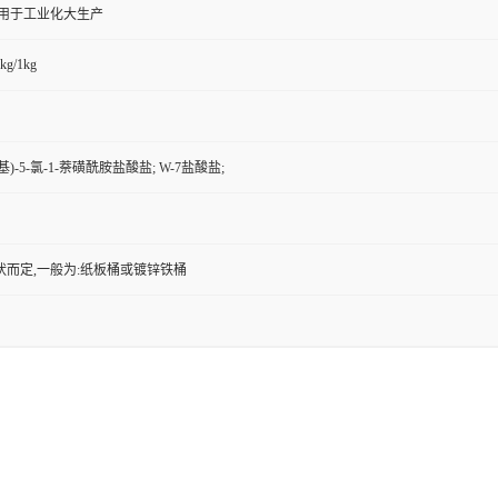
,用于工业化大生产
kg/1kg
基)-5-氯-1-萘磺酰胺盐酸盐; W-7盐酸盐;
状而定,一般为:纸板桶或镀锌铁桶