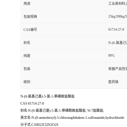
用途
工业原材料
25kg/200kg/5
包装规格
61714-27-0
CAS编号
别名
N-(6-氨基己
99%
纯度
包装
依据产品性
级别
医药级
N-(6-氨基己基)-5-氯-1-萘磺胺盐酸盐
CAS:61714-27-0
别名:N-(6-氨基己基)-5-氯-1-萘磺酰胺盐酸盐; W-7盐酸盐;
英文名:N-(6-aminohexyl)-5-chloronaphthalene-1-sulfonamide,hydrochloride
分子式:C16H22Cl2N2O2S