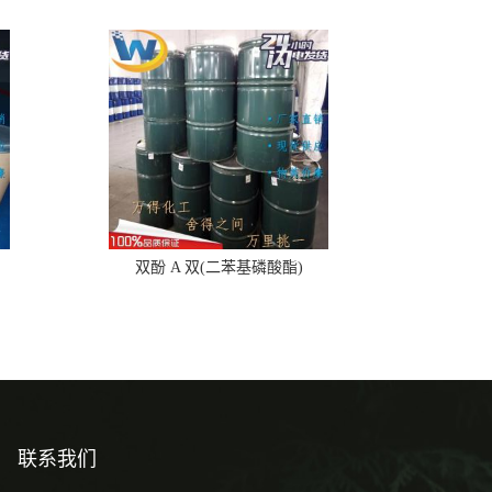
双酚 A 双(二苯基磷酸酯)
联系我们