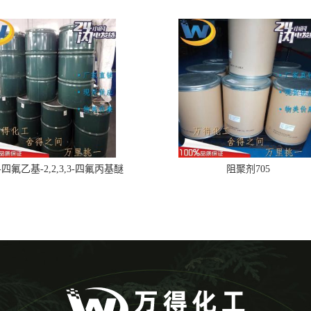
,2-四氟乙基-2,2,3,3-四氟丙基醚
阻聚剂705