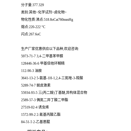
分子量:377.329
类别:其他>化学试剂>卤化物>
物化性质:沸点:518.8oCat760mmHg
熔点:220-222 °C
闪点:267.6oC
生产厂家优惠供应以下品种,欢迎咨询:
5973-71-7 3,4-二甲基苯甲醛
128446-36-6 甲基倍他环糊精
112-90-3 油胺
3641-13-2 5-氨基-1H-1,2,4-三氮唑-3-羧酸
5289-74-7 蜕皮激素
55934-93-5 三(丙二醇)丁基醚,异构体混合物
2589-57-3 偶氮二异丁酸二甲酯
27519-02-4 诱虫烯
1572-99-2 2-氰基丙酸乙酯
84-51-5 2-乙基蒽醌