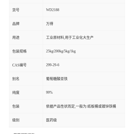
WD2188
货号
品牌
万得
用途
工业原材料,用于工业化大生产
25kg/200kg/5kg/1kg
包装规格
299-29-6
CAS编号
别名
葡萄糖酸亚铁
99%
纯度
包装
依据产品性状而定,一般为:纸板桶或镀锌铁桶
级别
医药级