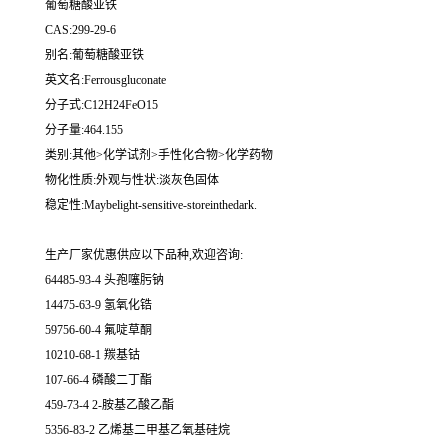
葡萄糖酸亚铁
CAS:299-29-6
别名:葡萄糖酸亚铁
英文名:Ferrousgluconate
分子式:C12H24FeO15
分子量:464.155
类别:其他>化学试剂>手性化合物>化学药物
物化性质:外观与性状:淡灰色固体
稳定性:Maybelight-sensitive-storeinthedark.
生产厂家优惠供应以下品种,欢迎咨询:
64485-93-4 头孢噻肟钠
14475-63-9 氢氧化锆
59756-60-4 氟啶草酮
10210-68-1 羰基钴
107-66-4 磷酸二丁酯
459-73-4 2-胺基乙酸乙酯
5356-83-2 乙烯基二甲基乙氧基硅烷