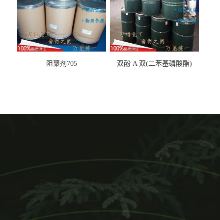
阻聚剂705
双酚 A 双(二苯基磷酸酯)