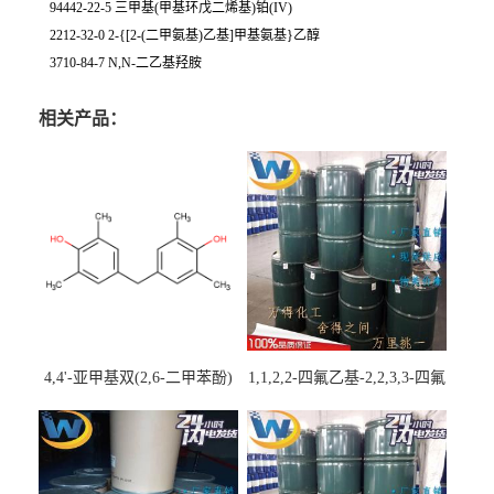
94442-22-5 三甲基(甲基环戊二烯基)铂(IV)
2212-32-0 2-{[2-(二甲氨基)乙基]甲基氨基}乙醇
3710-84-7 N,N-二乙基羟胺
相关产品：
4,4'-亚甲基双(2,6-二甲苯酚)
1,1,2,2-四氟乙基-2,2,3,3-四氟
丙基醚