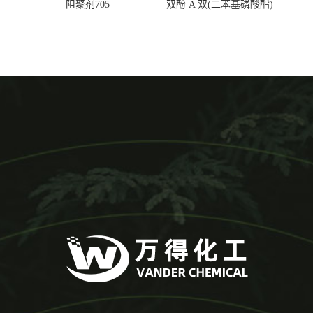
阻聚剂705
双酚 A 双(二苯基磷酸酯)