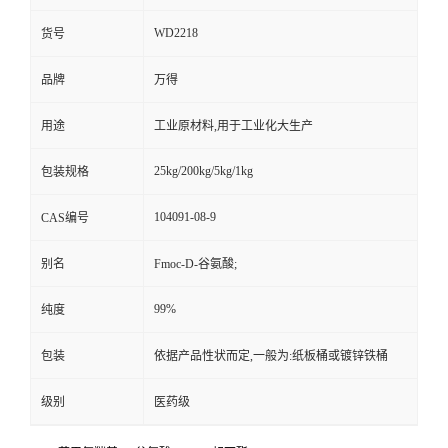
WD2218
货号
品牌
万得
用途
工业原材料,用于工业化大生产
25kg/200kg/5kg/1kg
包装规格
104091-08-9
CAS编号
别名
Fmoc-D-谷氨酸;
99%
纯度
包装
依据产品性状而定,一般为:纸板桶或镀锌铁桶
级别
医药级