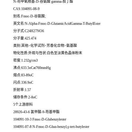
N-芴甲氧羰基-D-谷氨酸 gamma-叔丁酯
CAS:104091-08-9
别名:Fmoc-D-谷氨酸;
英文名:N-Alpha-Fmoc-D-GlutamicAcidGamma-T-ButylEster
分子式:C24H27NO6
分子量:425.474
类别:其他>化学试剂>芳香化合物>氨基酸
物化性质:外观与性状:白色至淡黄色晶体粉末
密度:1.232g/cm3
沸点:633.5oCat760mmHg
熔点:83-89oC
闪点:336.9oC
折射率:1.57
储存条件:2-8oC
5个上游原料
28920-43-6 氯甲酸-9-芴基甲酯
104091-10-3 Fmoc-D-Glubenzylester
104091-07-8 N-Fmoc-D-Gluα-benzyl,γ-tert-butylester