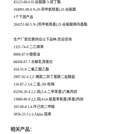
45125-00-6 D-谷氨酸-5-叔丁酯
104091-09-0 N-(9-芴甲氧羰基)-D-谷氨酸
1个下游产品
204251-86-5 N-[芴甲氧羰基]-D-谷氨酸烯丙基酯
生产厂家优惠供应以下品种,欢迎咨询:
1321-74-0 二乙烯苯
8006-87-9 檀香油
68458-87-7 水解乳清蛋白
454-31-9 二氟乙酸乙酯
2997-92-4 2,2'-偶氮二异丁基脒二盐酸盐
110-87-2 3,4-二氢-2H-吡喃
65294-20-4 2,2-双(3,4-二甲苯基)六氟丙烷
13080-86-9 2,2-双[4-(4-氨基苯氧基)苯基]丙烷
105-08-8 1,4-环己烷二甲醇
3856-25-5 (-)-Alpha-蒎烯
相关产品：