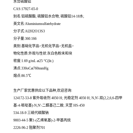
水合硫酸铝
CAS:17927-65-0
别名:铝硫酸酯; 硫酸铝水合物; 硫酸铝14-18水;
英文名:Aluminiumsulfatehydrate
分子式:Al2H2O13S3
分子量:360.166
类别:基础化学品>无机化学品>无机盐>
物化性质:外观与性状:灰白色粉末和块
密度:1.69 g/mL at25 °C(lit.)
沸点:330oCat760mmHg
熔点:86.5℃
生产厂家优惠供应以下品种,欢迎咨询:
124172-53-8 紫外吸收剂 4050 H; 光稳定剂 4050 H; N,N'-双(2,2,6,6-四甲
基-4-哌啶基)-N,N'-二醛基己二胺; 天罡 HS-450
534-18-9 三硫代碳酸钠
9003-44-5 聚1-(乙烯氧基)-2-甲基丙烷
2226-96-2 阻聚剂701