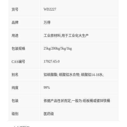
WD2227
货号
品牌
万得
用途
工业原材料,用于工业化大生产
25kg/200kg/5kg/1kg
包装规格
17927-65-0
CAS编号
别名
铝硫酸酯; 硫酸铝水合物; 硫酸铝14-18水;
99%
纯度
包装
依据产品性状而定,一般为:纸板桶或镀锌铁桶
级别
医药级