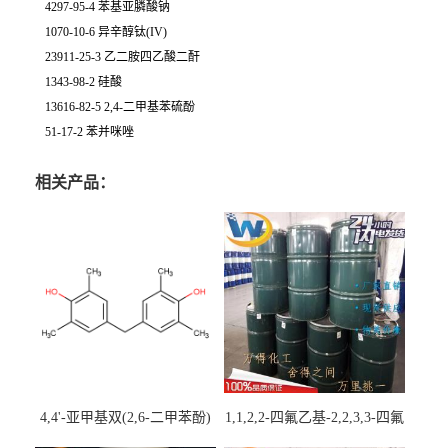
4297-95-4 苯基亚膦酸钠
1070-10-6 异辛醇钛(IV)
23911-25-3 乙二胺四乙酸二酐
1343-98-2 硅酸
13616-82-5 2,4-二甲基苯硫酚
51-17-2 苯并咪唑
相关产品：
4,4'-亚甲基双(2,6-二甲苯酚)
1,1,2,2-四氟乙基-2,2,3,3-四氟
丙基醚