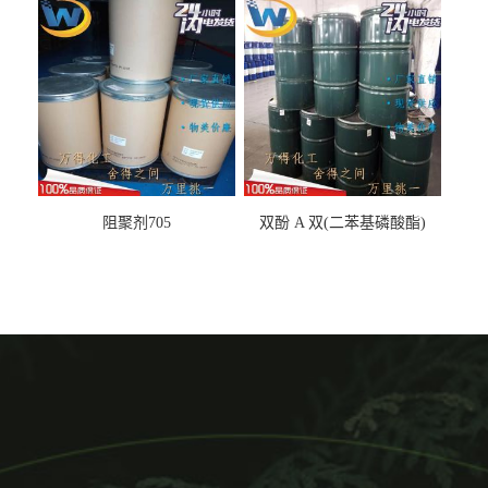
阻聚剂705
双酚 A 双(二苯基磷酸酯)