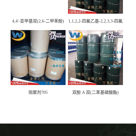
4,4'-亚甲基双(2,6-二甲苯酚)
1,1,2,2-四氟乙基-2,2,3,3-四氟
丙基醚
阻聚剂705
双酚 A 双(二苯基磷酸酯)