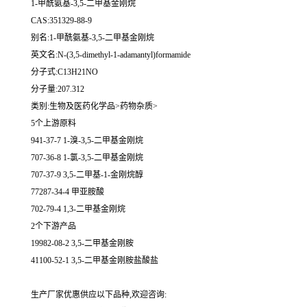
1-甲酰氨基-3,5-二甲基金刚烷
CAS:351329-88-9
别名:1-甲酰氨基-3,5-二甲基金刚烷
英文名:N-(3,5-dimethyl-1-adamantyl)formamide
分子式:C13H21NO
分子量:207.312
类别:生物及医药化学品>药物杂质>
5个上游原料
941-37-7 1-溴-3,5-二甲基金刚烷
707-36-8 1-氯-3,5-二甲基金刚烷
707-37-9 3,5-二甲基-1-金刚烷醇
77287-34-4 甲亚胺酸
702-79-4 1,3-二甲基金刚烷
2个下游产品
19982-08-2 3,5-二甲基金刚胺
41100-52-1 3,5-二甲基金刚胺盐酸盐
生产厂家优惠供应以下品种,欢迎咨询: