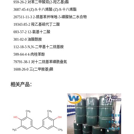
959-26-2 对苯二甲酸双(2-羟乙基)酯
3687-45-4 (Z)-9-十八烯酸-(Z)-9-十八烯酯
207511-11-3 2-巯基苯并咪唑-5-磺酸钠二水合物
19343-85-2 羧乙基硫代丁二酸
693-57-2 12-氨基十二酸
301-02-0 油酸酰胺
112-18-5 N,N-二甲基十二烷基胺
599-64-4 4-肉桂苯酚
79791-38-1 对十二烷基苯磺酰叠氮
1608-26-0 三(二甲胺基)膦
相关产品：