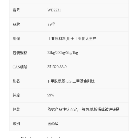
WD2231
货号
品牌
万得
用途
工业原材料,用于工业化大生产
25kg/200kg/5kg/1kg
包装规格
351329-88-9
CAS编号
别名
1-甲酰氨基-3,5-二甲基金刚烷
99%
纯度
包装
依据产品性状而定,一般为:纸板桶或镀锌铁桶
级别
医药级