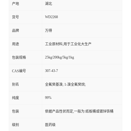
产地
湖北
WD2268
货号
品牌
万得
用途
工业原材料,用于工业化大生产
25kg/200kg/5kg/1kg
包装规格
307-43-7
CAS编号
别名
全氟癸基溴; 1-溴全氟癸烷;
99%
纯度
包装
依据产品性状而定,一般为:纸板桶或镀锌铁桶
级别
医药级