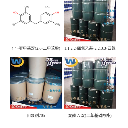
4,4'-亚甲基双(2,6-二甲苯酚)
1,1,2,2-四氟乙基-2,2,3,3-四氟
丙基醚
阻聚剂705
双酚 A 双(二苯基磷酸酯)