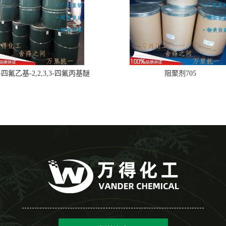
,2-四氟乙基-2,2,3,3-四氟丙基醚
阻聚剂705