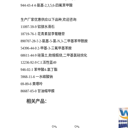
944-43-4 4-氨基-2,3,5,6-四氟苯甲酸
生产厂家优惠供应以下品种,欢迎咨询:
11097-59-9 铝镁水滑石
18719-76-1 花青素鼠李葡糖苷
890707-28-5 2-氨基-5-氯-N,3-二甲基苯甲酰胺
54396-44-0 2-甲基-3-三氟甲基苯胺
68611-44-9 硅藻土,助熔煅烧,二甲基氯硅烷化
12236-92-9 C.I.活性蓝49
946-02-1 苯甲酸4-氯丁酯
5968-11-6 一水碳酸钠
69-89-6 黄嘌呤
86687-05-0 甘油缩甲醛
相关产品：