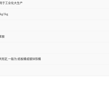
,用于工业化大生产
kg/1kg
氟苯胺
状而定,一般为:纸板桶或镀锌铁桶