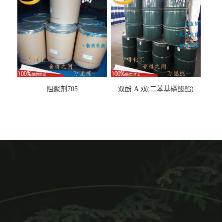
阻聚剂705
双酚 A 双(二苯基磷酸酯)