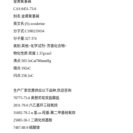
金黄紫堇碱
CAS:6451-73-6
别名:金黄紫堇碱
英文名:(S)-scoulerine
分子式:C19H21NO4
分子量:327.374
类别:其他>化学试剂>芳香化合物>
物化性质:密度:1.37g/cm3
沸点:503.3oCat760mmHg
熔点:192oC
闪点:258.2oC
生产厂家优惠供应以下品种,欢迎咨询:
70775-75-6 奥替尼啶双盐酸盐
2031-79-0 六乙基环三硅氧烷
31692-79-2 α-氢-ω-羟基-聚二甲基硅氧烷
25085-50-1 二硫化烷基酚
7487-88-9 硫酸镁