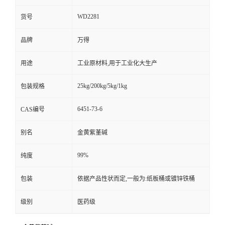
WD2281
货号
品牌
万得
用途
工业原材料,用于工业化大生产
25kg/200kg/5kg/1kg
包装规格
6451-73-6
CAS编号
别名
金黄紫堇碱
99%
纯度
包装
依据产品性状而定,一般为:纸板桶或镀锌铁桶
级别
医药级