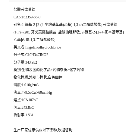
盐酸芬戈莫德
CAS:162359-56-0
别名:2-氨基-2-[2-(4-辛烷基苯基)乙基]-1,3-丙二醇盐酸盐; 芬戈莫德
(FTY-720); 芬戈莫德盐酸盐; 盐酸曲吡那敏; 2-氨基-2-[2-(4-正辛基苯基)
乙基]丙烷-1,3-二醇盐酸盐;
英文名:fingolimodhydrochloride
分子式:C19H34ClNO2
分子量:343.932
类别:生物及医药化学品>药物杂质>化学药物
物化性质:外观与性状:白色固体
密度:1.016g/cm3
沸点:479.5oCat760mmHg
熔点:102-107oC
闪点:243.8oC
折射率:1.531
生产厂家优惠供应以下品种,欢迎咨询: