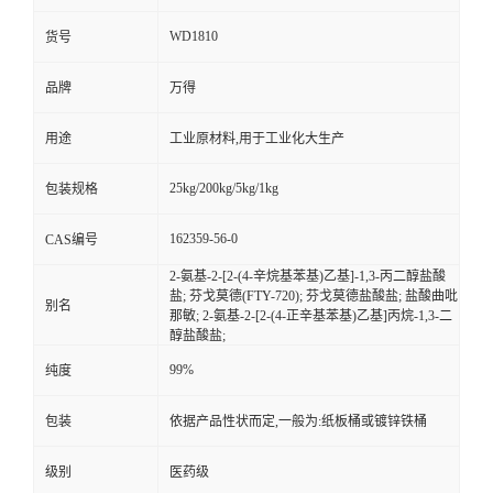
WD1810
货号
品牌
万得
用途
工业原材料,用于工业化大生产
25kg/200kg/5kg/1kg
包装规格
162359-56-0
CAS编号
2-氨基-2-[2-(4-辛烷基苯基)乙基]-1,3-丙二醇盐酸
盐; 芬戈莫德(FTY-720); 芬戈莫德盐酸盐; 盐酸曲吡
别名
那敏; 2-氨基-2-[2-(4-正辛基苯基)乙基]丙烷-1,3-二
醇盐酸盐;
99%
纯度
包装
依据产品性状而定,一般为:纸板桶或镀锌铁桶
级别
医药级