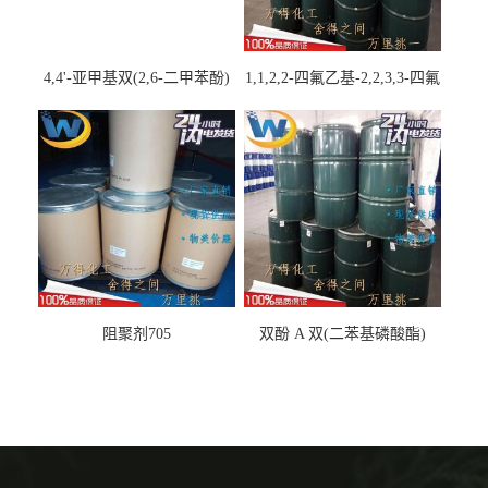
4,4'-亚甲基双(2,6-二甲苯酚)
1,1,2,2-四氟乙基-2,2,3,3-四氟
丙基醚
阻聚剂705
双酚 A 双(二苯基磷酸酯)