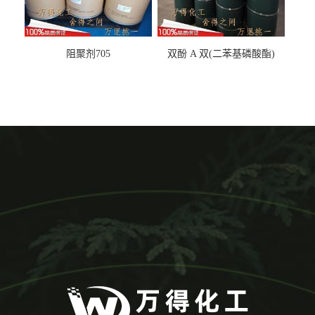
阻聚剂705
双酚 A 双(二苯基磷酸酯)