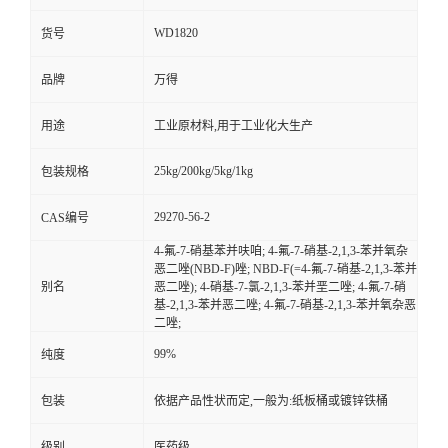
WD1820
货号
品牌
万得
用途
工业原材料,用于工业化大生产
25kg/200kg/5kg/1kg
包装规格
29270-56-2
CAS编号
4-氟-7-硝基苯并呋咱; 4-氟-7-硝基-2,1,3-苯并氧杂
恶二唑(NBD-F)唑; NBD-F(=4-氟-7-硝基-2,1,3-苯并
别名
恶二唑); 4-硝基-7-氯-2,1,3-苯并垩二唑; 4-氟-7-硝
基-2,1,3-苯并恶二唑; 4-氟-7-硝基-2,1,3-苯并氧杂恶
二唑;
99%
纯度
包装
依据产品性状而定,一般为:纸板桶或镀锌铁桶
级别
医药级