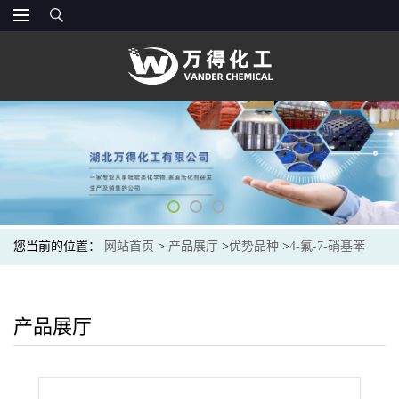
您当前的位置：
网站首页
>
产品展厅
>
优势品种
>
4-氟-7-硝基苯
并-2-氧杂-1,3-二唑
产品展厅