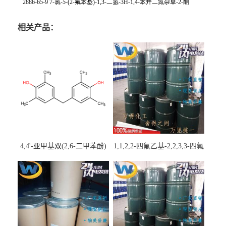
2886-65-9 7-氯-5-(2-氟苯基)-1,3-二氢-3H-1,4-苯并二氮杂卓-2-酮
相关产品：
4,4'-亚甲基双(2,6-二甲苯酚)
1,1,2,2-四氟乙基-2,2,3,3-四氟
丙基醚