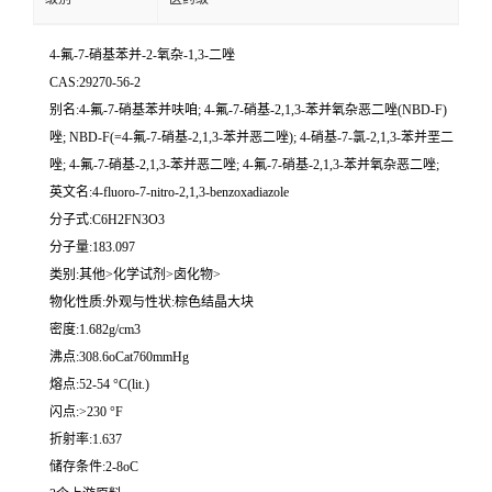
4-氟-7-硝基苯并-2-氧杂-1,3-二唑
CAS:29270-56-2
别名:4-氟-7-硝基苯并呋咱; 4-氟-7-硝基-2,1,3-苯并氧杂恶二唑(NBD-F)
唑; NBD-F(=4-氟-7-硝基-2,1,3-苯并恶二唑); 4-硝基-7-氯-2,1,3-苯并垩二
唑; 4-氟-7-硝基-2,1,3-苯并恶二唑; 4-氟-7-硝基-2,1,3-苯并氧杂恶二唑;
英文名:4-fluoro-7-nitro-2,1,3-benzoxadiazole
分子式:C6H2FN3O3
分子量:183.097
类别:其他>化学试剂>卤化物>
物化性质:外观与性状:棕色结晶大块
密度:1.682g/cm3
沸点:308.6oCat760mmHg
熔点:52-54 °C(lit.)
闪点:>230 °F
折射率:1.637
储存条件:2-8oC