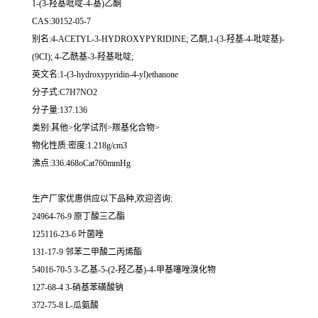
1-(3-羟基吡啶-4-基)乙酮
CAS:30152-05-7
别名:4-ACETYL-3-HYDROXYPYRIDINE; 乙酮,1-(3-羟基-4-吡啶基)-
(9CI); 4-乙酰基-3-羟基吡啶;
英文名:1-(3-hydroxypyridin-4-yl)ethanone
分子式:C7H7NO2
分子量:137.136
类别:其他>化学试剂>羰基化合物>
物化性质:密度:1.218g/cm3
沸点:336.468oCat760mmHg
生产厂家优惠供应以下品种,欢迎咨询:
24964-76-9 原丁酸三乙酯
125116-23-6 叶菌唑
131-17-9 邻苯二甲酸二丙烯酯
54016-70-5 3-乙基-5-(2-羟乙基)-4-甲基噻唑溴化物
127-68-4 3-硝基苯磺酸钠
372-75-8 L-瓜氨酸