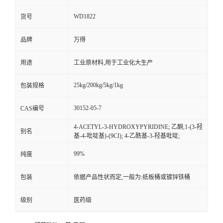
WD1822
货号
品牌
万得
用途
工业原材料,用于工业化大生产
25kg/200kg/5kg/1kg
包装规格
30152-05-7
CAS编号
4-ACETYL-3-HYDROXYPYRIDINE; 乙酮,1-(3-羟
别名
基-4-吡啶基)-(9CI); 4-乙酰基-3-羟基吡啶;
99%
纯度
包装
依据产品性状而定,一般为:纸板桶或镀锌铁桶
级别
医药级