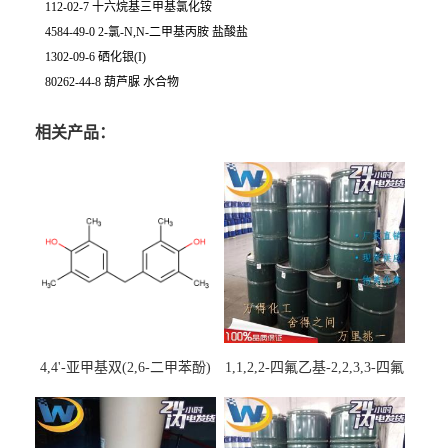
112-02-7 十六烷基三甲基氯化铵
4584-49-0 2-氯-N,N-二甲基丙胺 盐酸盐
1302-09-6 硒化银(I)
80262-44-8 葫芦脲 水合物
相关产品：
4,4'-亚甲基双(2,6-二甲苯酚)
1,1,2,2-四氟乙基-2,2,3,3-四氟
丙基醚