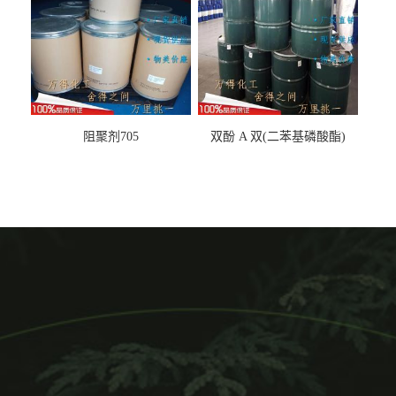
阻聚剂705
双酚 A 双(二苯基磷酸酯)