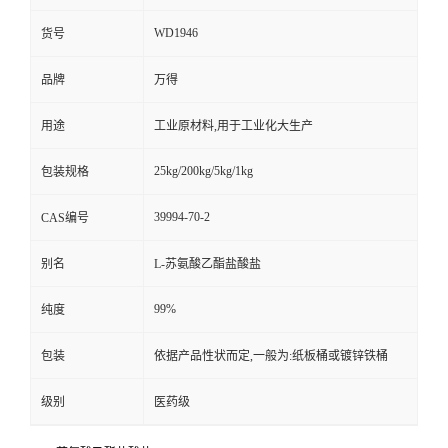
WD1946
货号
品牌
万得
用途
工业原材料,用于工业化大生产
25kg/200kg/5kg/1kg
包装规格
39994-70-2
CAS编号
别名
L-苏氨酸乙酯盐酸盐
99%
纯度
包装
依据产品性状而定,一般为:纸板桶或镀锌铁桶
级别
医药级