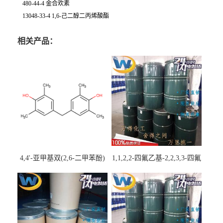
480-44-4 金合欢素
13048-33-4 1,6-己二醇二丙烯酸酯
相关产品：
4,4'-亚甲基双(2,6-二甲苯酚)
1,1,2,2-四氟乙基-2,2,3,3-四氟
丙基醚