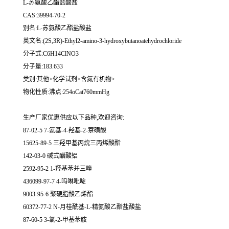
L-苏氨酸乙酯盐酸盐
CAS:39994-70-2
别名:L-苏氨酸乙酯盐酸盐
英文名:(2S,3R)-Ethyl2-amino-3-hydroxybutanoatehydrochloride
分子式:C6H14ClNO3
分子量:183.633
类别:其他>化学试剂>含氮有机物>
物化性质:沸点:254oCat760mmHg
生产厂家优惠供应以下品种,欢迎咨询:
87-02-5 7-氨基-4-羟基-2-萘磺酸
15625-89-5 三羟甲基丙烷三丙烯酸酯
142-03-0 碱式醋酸铝
2592-95-2 1-羟基苯并三唑
436099-97-7 4-吗啉吡啶
9003-95-6 聚硬脂酸乙烯酯
60372-77-2 N-月桂酰基-L-精氨酸乙酯盐酸盐
87-60-5 3-氯-2-甲基苯胺