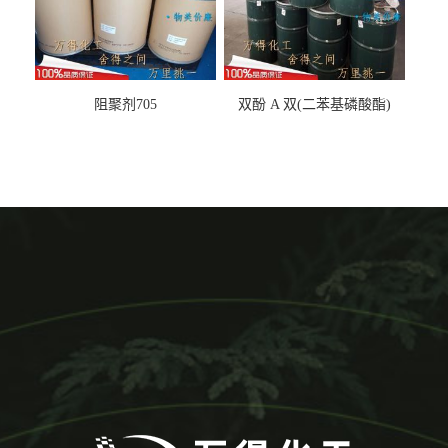
阻聚剂705
双酚 A 双(二苯基磷酸酯)