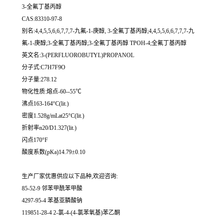
3-全氟丁基丙醇
CAS:83310-97-8
别名:4,4,5,5,6,6,7,7,7-九氟-1-庚醇, 3-全氟丁基丙醇;4,4,5,5,6,6,7,7,7-九
氟-1-庚醇;3-全氟丁基丙醇;3-全氟丁基丙醇 TPOH-4;全氟丁基丙醇
英文名:3-(PERFLUOROBUTYL)PROPANOL
分子式:C7H7F9O
分子量:278.12
物化性质:熔点-60--55℃
沸点163-164°C(lit.)
密度1.528g/mLat25°C(lit.)
折射率n20/D1.327(lit.)
闪点170°F
酸度系数(pKa)14.79±0.10
生产厂家优惠供应以下品种,欢迎咨询:
85-52-9 邻苯甲酰苯甲酸
4297-95-4 苯基亚膦酸钠
119851-28-4 2-氯-4-(4-氯苯氧基)苯乙酮