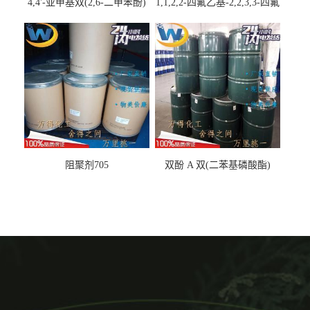
4,4'-亚甲基双(2,6-二甲苯酚)
1,1,2,2-四氟乙基-2,2,3,3-四氟
丙基醚
阻聚剂705
双酚 A 双(二苯基磷酸酯)