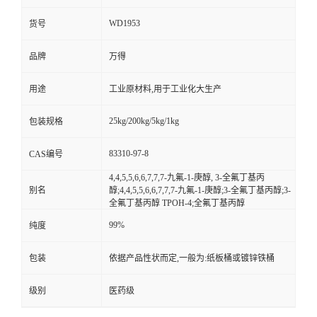
WD1953
货号
品牌
万得
用途
工业原材料,用于工业化大生产
25kg/200kg/5kg/1kg
包装规格
83310-97-8
CAS编号
4,4,5,5,6,6,7,7,7-九氟-1-庚醇, 3-全氟丁基丙
别名
醇;4,4,5,5,6,6,7,7,7-九氟-1-庚醇;3-全氟丁基丙醇;3-
全氟丁基丙醇 TPOH-4;全氟丁基丙醇
99%
纯度
包装
依据产品性状而定,一般为:纸板桶或镀锌铁桶
级别
医药级