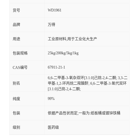
WD1961
货号
品牌
万得
用途
工业原材料,用于工业化大生产
25kg/200kg/5kg/1kg
包装规格
67911-21-1
CAS编号
6,6-二甲基-3-氧杂双环[3.1.0]己烷-2,4-二酮; 3,3-二
别名
甲基-1,2-环丙烷二羧酸酐; 6,6-二甲基-3-氧代双环
[3.1.0]己烷-2,4-二酮;
99%
纯度
包装
依据产品性状而定,一般为:纸板桶或镀锌铁桶
级别
医药级