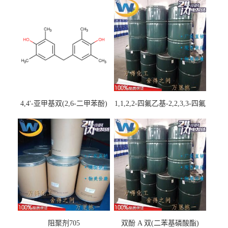
4,4'-亚甲基双(2,6-二甲苯酚)
1,1,2,2-四氟乙基-2,2,3,3-四氟
丙基醚
阻聚剂705
双酚 A 双(二苯基磷酸酯)