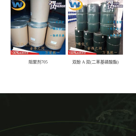
阻聚剂705
双酚 A 双(二苯基磷酸酯)