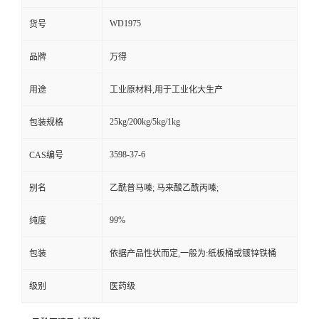
WD1975
货号
品牌
万得
用途
工业原材料,用于工业化大生产
25kg/200kg/5kg/1kg
包装规格
3598-37-6
CAS编号
别名
乙酰普马嗪; 马来酸乙酰丙嗪;
99%
纯度
包装
依据产品性状而定,一般为:纸板桶或镀锌铁桶
级别
医药级