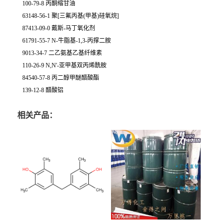
100-79-8 丙酮缩甘油
63148-56-1 聚[三氟丙基(甲基)硅氧烷]
87413-09-0 戴斯-马丁氧化剂
61791-55-7 N-牛脂基-1,3-丙撑二胺
9013-34-7 二乙氨基乙基纤维素
110-26-9 N,N'-亚甲基双丙烯酰胺
84540-57-8 丙二醇甲醚醋酸酯
139-12-8 醋酸铝
相关产品：