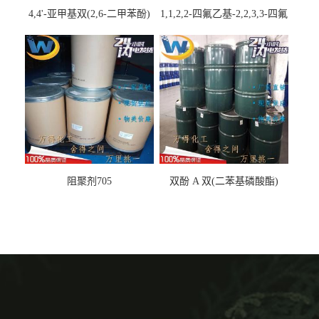
4,4'-亚甲基双(2,6-二甲苯酚)
1,1,2,2-四氟乙基-2,2,3,3-四氟
丙基醚
阻聚剂705
双酚 A 双(二苯基磷酸酯)