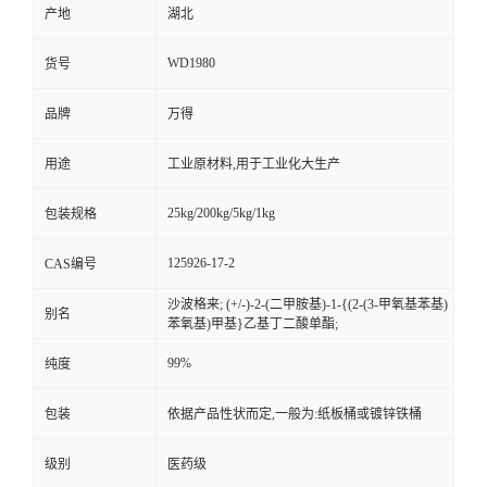
产地
湖北
WD1980
货号
品牌
万得
用途
工业原材料,用于工业化大生产
25kg/200kg/5kg/1kg
包装规格
125926-17-2
CAS编号
沙波格来; (+/-)-2-(二甲胺基)-1-{(2-(3-甲氧基苯基)
别名
苯氧基)甲基}乙基丁二酸单酯;
99%
纯度
包装
依据产品性状而定,一般为:纸板桶或镀锌铁桶
级别
医药级