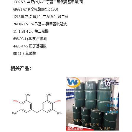
13927-71-4 双(N,N-二丁基二硫代氨基甲酸)铜
69991-67-9 全氟聚醚YR-1800
121848-75-7 10,10’-二溴-9,9’-联二蒽
26116-12-1 N-乙基-2-氨甲基吡咯烷
1141-38-4 2,6-萘二羧酸
696-99-1 (苯胺)三氟硼
4426-47-5 正丁基硼酸
98-11-3 苯磺酸
相关产品：