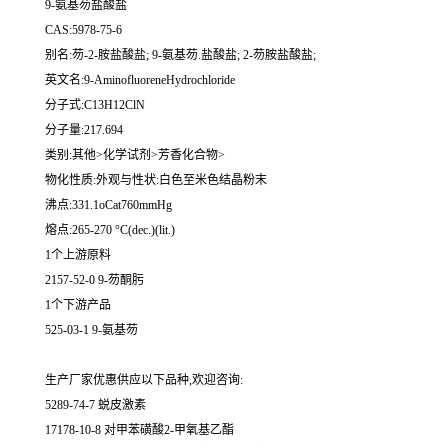
9-氨基芴盐酸盐
CAS:5978-75-6
别名:芴-2-胺盐酸盐; 9-氨基芴.盐酸盐; 2-芴胺盐酸盐;
英文名:9-AminofluoreneHydrochloride
分子式:C13H12ClN
分子量:217.694
类别:其他>化学试剂>芳香化合物>
物化性质:外观与性状:白色至米色结晶粉末
沸点:331.1oCat760mmHg
熔点:265-270 °C(dec.)(lit.)
1个上游原料
2157-52-0 9-芴酮肟
1个下游产品
525-03-1 9-氨基芴
生产厂家优惠供应以下品种,欢迎咨询:
5289-74-7 蜕皮激素
17178-10-8 对甲苯磺酸2-甲氧基乙酯