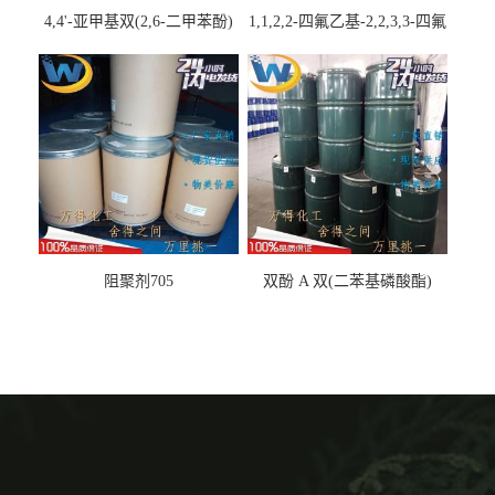
4,4'-亚甲基双(2,6-二甲苯酚)
1,1,2,2-四氟乙基-2,2,3,3-四氟
丙基醚
阻聚剂705
双酚 A 双(二苯基磷酸酯)