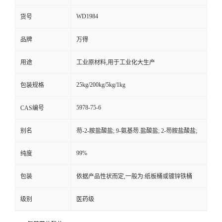
WD1984
货号
品牌
万得
用途
工业原材料,用于工业化大生产
25kg/200kg/5kg/1kg
包装规格
5978-75-6
CAS编号
别名
芴-2-胺盐酸盐; 9-氨基芴.盐酸盐; 2-芴胺盐酸盐;
99%
纯度
包装
依据产品性状而定,一般为:纸板桶或镀锌铁桶
级别
医药级