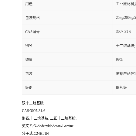
用途
工业原材料
25kg/200kg/5
包装规格
3007-31-6
CAS编号
别名
十二烷基胺;
99%
纯度
包装
依据产品性
级别
医药级
双十二烷基胺
CAS:3007-31-6
别名:十二烷基胺; 二正十二烷基胺;
英文名:N-dodecyldodecan-1-amine
分子式:C24H51N