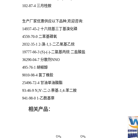
102-87-4 三月桂胺
生产厂家优惠供应以下品种,欢迎咨询:
14937-45-2 十六烷基三丁基溴化磷
4559-70-0 二苯基磷氧
2032-35-1 2-溴-1,1-二乙氧基乙烷
19777-66-3 (S)-(-)-二氨基丙烷 二盐酸盐
36290-04-7 分散剂NNO
495-76-1 胡椒醇
9010-98-4 氯丁橡胶
25496-72-4 甘油单油酸酯
93-46-9 N,N'-二-2-萘基-1,4-苯二胺
941-98-0 1-乙酰基萘
相关产品：