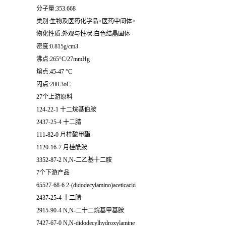
分子量:353.668
类别:生物及医药化学品>医药中间体>
物化性质:外观与性状:白色结晶固体
密度:0.815g/cm3
沸点:265°C/27mmHg
熔点:45-47 °C
闪点:200.3oC
27个上游原料
124-22-1 十二烷基伯胺
2437-25-4 十二腈
111-82-0 月桂酸甲酯
1120-16-7 月桂酰胺
3352-87-2 N,N-二乙基十二胺
7个下游产品
65527-68-6 2-(didodecylamino)aceticacid
2437-25-4 十二腈
2915-90-4 N,N-二十二烷基甲基胺
7427-67-0 N,N-didodecylhydroxylamine