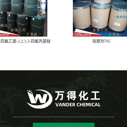
,2-四氟乙基-2,2,3,3-四氟丙基醚
阻聚剂705