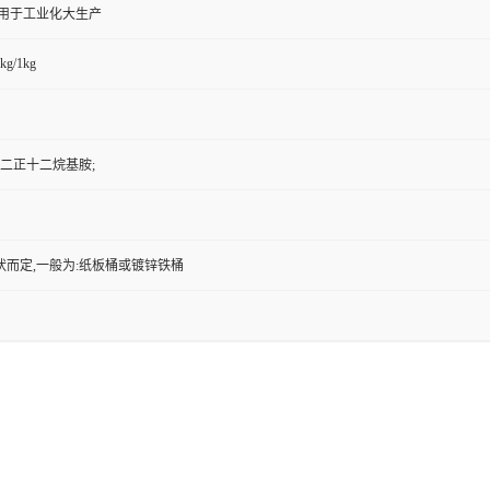
,用于工业化大生产
kg/1kg
 二正十二烷基胺;
状而定,一般为:纸板桶或镀锌铁桶