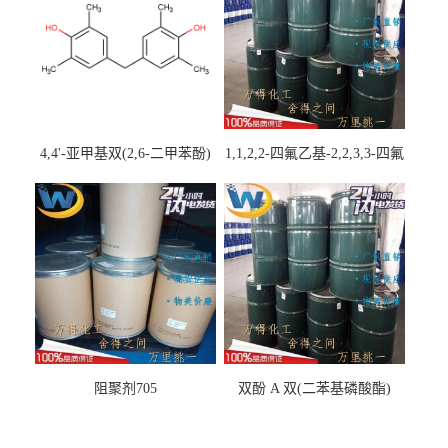
4,4'-亚甲基双(2,6-二甲苯酚)
1,1,2,2-四氟乙基-2,2,3,3-四氟
丙基醚
阻聚剂705
双酚 A 双(二苯基磷酸酯)