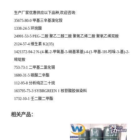
生产厂家优惠供应以下品种,欢迎咨询:
35675-80-0 甲基三辛基溴化铵
1338-24-5 环烷酸
24991-53-5 PEG-二胺 聚乙二醇二胺 聚氧乙烯二胺 聚氧乙烯双胺
2124-57-4 维生素 K2(35)
1421372-94-2 N-(4-氟-2-甲氧基-5-硝基苯基)-4-(1-甲基-1H-吲哚-3-基)-2-
嘧啶胺
753-73-1 二甲基二氯化锡
1680-31-5 碳酸二辛酯
112-95-8 分析纯正二十烷
163795-75-3 SYBRGREENⅠ核苷酸胶体染料
1732-10-1 壬二酸二甲酯
相关产品：