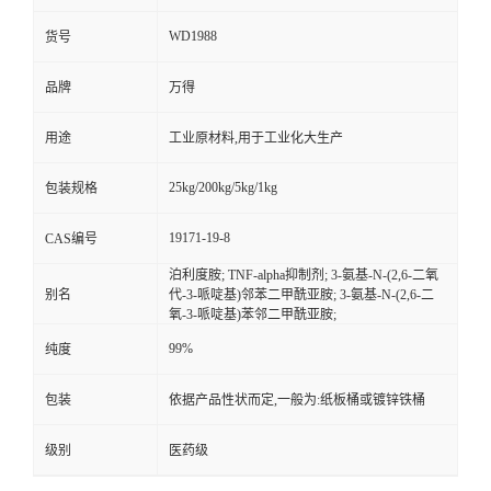
WD1988
货号
品牌
万得
用途
工业原材料,用于工业化大生产
25kg/200kg/5kg/1kg
包装规格
19171-19-8
CAS编号
泊利度胺; TNF-alpha抑制剂; 3-氨基-N-(2,6-二氧
别名
代-3-哌啶基)邻苯二甲酰亚胺; 3-氨基-N-(2,6-二
氧-3-哌啶基)苯邻二甲酰亚胺;
99%
纯度
包装
依据产品性状而定,一般为:纸板桶或镀锌铁桶
级别
医药级