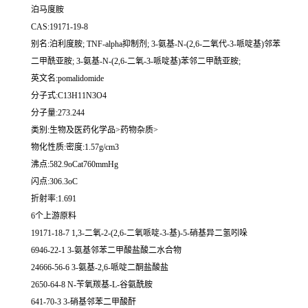
泊马度胺
CAS:19171-19-8
别名:泊利度胺; TNF-alpha抑制剂; 3-氨基-N-(2,6-二氧代-3-哌啶基)邻苯
二甲酰亚胺; 3-氨基-N-(2,6-二氧-3-哌啶基)苯邻二甲酰亚胺;
英文名:pomalidomide
分子式:C13H11N3O4
分子量:273.244
类别:生物及医药化学品>药物杂质>
物化性质:密度:1.57g/cm3
沸点:582.9oCat760mmHg
闪点:306.3oC
折射率:1.691
6个上游原料
19171-18-7 1,3-二氧-2-(2,6-二氧哌啶-3-基)-5-硝基异二氢吲哚
6946-22-1 3-氨基邻苯二甲酸盐酸二水合物
24666-56-6 3-氨基-2,6-哌啶二酮盐酸盐
2650-64-8 N-苄氧羰基-L-谷氨酰胺
641-70-3 3-硝基邻苯二甲酸酐