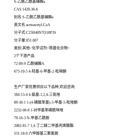
S-乙酰乙酰基辅酶a
CAS:1420-36-6
别名:S-乙酰乙酰基辅酶a
英文名:acetoacetyl-CoA
分子式:C25H40N7O18P3S
分子量:851.607
类别:其他>化学试剂>羰基化合物>
2个下游产品
72-89-9 乙酰辅酶A
675-10-5 4-羟基-6-甲基-2-吡喃酮
生产厂家优惠供应以下品种,欢迎咨询:
584-13-4 4-氨基-1,2,4-三氮唑
89-36-1 1-(4-磺酸苯基)-3-甲基-5-吡唑酮
2232-08-8 1-对甲基苯磺酰咪唑
79-16-3 N-甲基乙酰胺
2082-81-7 1,4-丁二醇二甲基丙烯酸酯
531-18-0 六甲醇基三聚氰胺