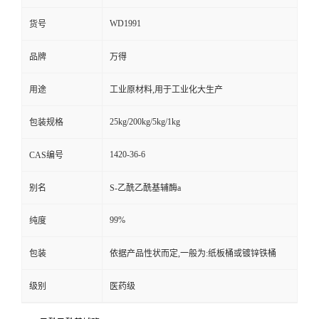
WD1991
货号
品牌
万得
用途
工业原材料,用于工业化大生产
25kg/200kg/5kg/1kg
包装规格
1420-36-6
CAS编号
别名
S-乙酰乙酰基辅酶a
99%
纯度
包装
依据产品性状而定,一般为:纸板桶或镀锌铁桶
级别
医药级