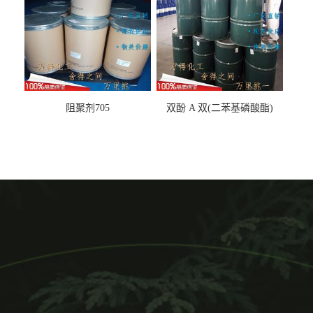
阻聚剂705
双酚 A 双(二苯基磷酸酯)