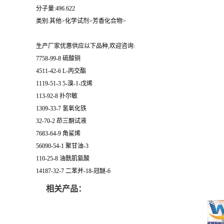
分子量:496.622
类别:其他>化学试剂>芳香化合物>
生产厂家优惠供应以下品种,欢迎咨询:
7758-99-8 硫酸铜
4511-42-6 L-丙交酯
1119-51-3 5-溴-1-戊烯
113-92-8 扑尔敏
1309-33-7 氢氧化铁
32-70-2 茚三酮试液
7683-64-9 角鲨烯
56090-54-1 聚甘油-3
110-25-8 油酰肌氨酸
14187-32-7 二苯并-18-冠醚-6
相关产品：