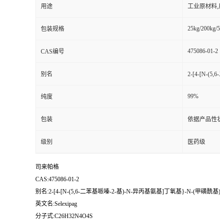
用途
工业原材料
25kg/200kg/5
包装规格
475086-01-2
CAS编号
别名
2-[4-[N-
99%
纯度
包装
依据产品性
级别
医药级
司来帕格
CAS:475086-01-2
别名:2-[4-[N-(5,6-二苯基哌嗪-2-基)-N-异丙基氨基]丁氧基}-N-(甲磺酰
英文名:Selexipag
分子式:C26H32N4O4S