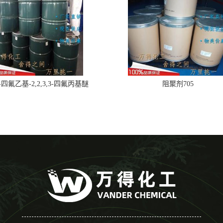
,2-四氟乙基-2,2,3,3-四氟丙基醚
阻聚剂705