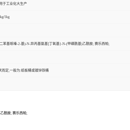
,用于工业化大生产
kg/1kg
(5,6-二苯基哌嗪-2-基)-N-异丙基氨基]丁氧基}-N-(甲磺酰基)乙酰胺; 赛乐西帕;
状而定,一般为:纸板桶或镀锌铁桶
基)乙酰胺; 赛乐西帕;