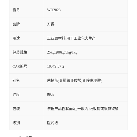
WD2028
货号
品牌
万得
用途
工业原材料,用于工业化大生产
25kg/200kg/5kg/1kg
包装规格
10349-57-2
CAS编号
别名
茜树蓝; 6-醌氯亚胺酸; 6-喹啉甲酸;
99%
纯度
包装
依据产品性状而定,一般为:纸板桶或镀锌铁桶
级别
医药级