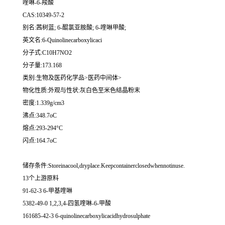
喹啉-6-羧酸
CAS:10349-57-2
别名:茜树蓝; 6-醌氯亚胺酸; 6-喹啉甲酸;
英文名:6-Quinolinecarboxylicaci
分子式:C10H7NO2
分子量:173.168
类别:生物及医药化学品>医药中间体>
物化性质:外观与性状:灰白色至米色结晶粉末
密度:1.339g/cm3
沸点:348.7oC
熔点:293-294°C
闪点:164.7oC
储存条件:Storeinacool,dryplace.Keepcontainerclosedwhennotinuse.
13个上游原料
91-62-3 6-甲基喹啉
5382-49-0 1,2,3,4-四氢喹啉-6-甲酸
161685-42-3 6-quinolinecarboxylicacidhydrosulphate