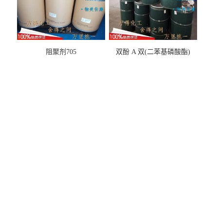
阻聚剂705
双酚 A 双(二苯基磷酸酯)