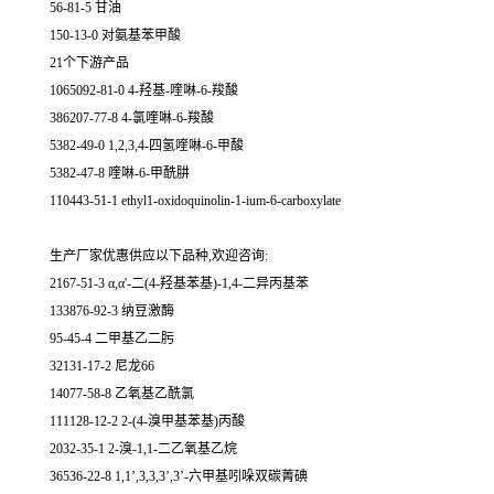
56-81-5 甘油
150-13-0 对氨基苯甲酸
21个下游产品
1065092-81-0 4-羟基-喹啉-6-羧酸
386207-77-8 4-氯喹啉-6-羧酸
5382-49-0 1,2,3,4-四氢喹啉-6-甲酸
5382-47-8 喹啉-6-甲酰肼
110443-51-1 ethyl1-oxidoquinolin-1-ium-6-carboxylate
生产厂家优惠供应以下品种,欢迎咨询:
2167-51-3 α,α'-二(4-羟基苯基)-1,4-二异丙基苯
133876-92-3 纳豆激酶
95-45-4 二甲基乙二肟
32131-17-2 尼龙66
14077-58-8 乙氧基乙酰氯
111128-12-2 2-(4-溴甲基苯基)丙酸
2032-35-1 2-溴-1,1-二乙氧基乙烷
36536-22-8 1,1’,3,3,3’,3’-六甲基吲哚双碳菁碘