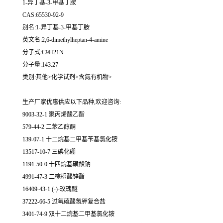
1-异丁基-3-甲基丁胺
CAS:65530-92-9
别名:1-异丁基-3-甲基丁胺
英文名:2,6-dimethylheptan-4-amine
分子式:C9H21N
分子量:143.27
类别:其他>化学试剂>含氮有机物>
生产厂家优惠供应以下品种,欢迎咨询:
9003-32-1 聚丙烯酸乙酯
579-44-2 二苯乙醇酮
139-07-1 十二烷基二甲基苄基氯化铵
13517-10-7 三碘化硼
1191-50-0 十四烷基磺酸钠
4991-47-3 二棕榈酸锌酯
16409-43-1 (-)-玫瑰醚
37222-66-5 过氧硫酸氢钾复合盐
3401-74-9 双十二烷基二甲基氯化铵