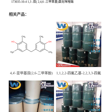
173035-10-4 1,3 -双( 2,4,6 -三甲苯基)氯化咪唑鎓
相关产品：
4,4'-亚甲基双(2,6-二甲苯酚)
1,1,2,2-四氟乙基-2,2,3,3-四氟
丙基醚