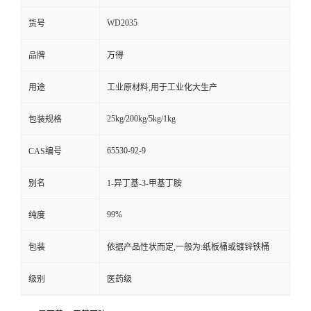
WD2035
货号
品牌
万得
用途
工业原材料,用于工业化大生产
25kg/200kg/5kg/1kg
包装规格
65530-92-9
CAS编号
别名
1-异丁基-3-甲基丁胺
99%
纯度
包装
依据产品性状而定,一般为:纸板桶或镀锌铁桶
级别
医药级