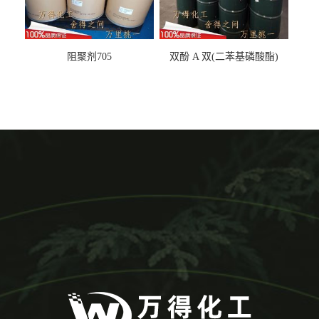
阻聚剂705
双酚 A 双(二苯基磷酸酯)