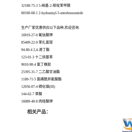
32188-75-3 5-硝基-2-哌啶苯甲腈
60160-68-1 2-hydrazinyl-5-nitrobenzonitrile
生产厂家优惠供应以下品种,欢迎咨询:
16919-27-0 氟钛酸钾
85409-22-9 苯扎氯铵
94-80-4 2,4-滴丁酯
123-01-3 十二烷基苯
9010-98-4 氯丁橡胶
25395-31-7 二乙酸甘油酯
1189-71-5 氯磺酰异氰酸酯
12056-07-4 硒化铟(III)
144-62-7 草酸
16089-48-8 肉桂酸钾
相关产品：