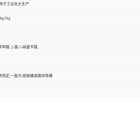
,用于工业化大生产
kg/1kg
苯甲腈; 2-氯-5-硝基苄腈;
状而定,一般为:纸板桶或镀锌铁桶