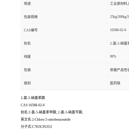
用途
工业原材料
25kg/200kg/5
包装规格
16588-02-6
CAS编号
别名
2-氯-5-硝基
99%
纯度
包装
依据产品性
级别
医药级
2-氯-5-硝基苯腈
CAS:16588-02-6
别名:2-氯-5-硝基苯甲腈; 2-氯-5-硝基苄腈;
英文名:2-Chloro-5-nitrobenzonitrile
分子式:C7H3ClN2O2