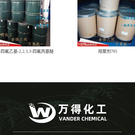
,2-四氟乙基-2,2,3,3-四氟丙基醚
阻聚剂705