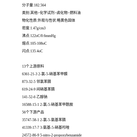
分子量:182.564
类别:其他>化学试剂>卤化物>燃料油
物化性质:外观与性状:略黄色固体
密度:1.47g/cm3
沸点:122oC/0.6mmHg
熔点:105-108oC
闪点:135.4oC
13个上游原料
6361-21-3 2-氯-5-硝基苯甲醛
873-32-5 邻氯苯腈
619-24-9 间硝基苯腈
141-52-6 乙醇钠
16588-15-1 2-氯-5-硝基苯甲酰胺
56个下游产品
35747-58-1 2-氯-5-氨基苯腈
41339-17-7 3-氨基-5-硝基吲唑
24572-86-9 5-nitro-2-propoxybenzamide