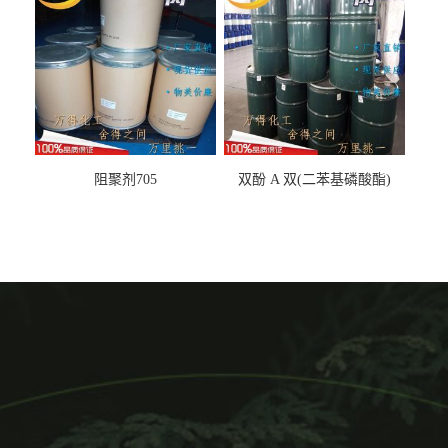
阻聚剂705
双酚 A 双(二苯基磷酸酯)