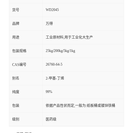
WD2045
货号
品牌
万得
用途
工业原材料,用于工业化大生产
25kg/200kg/5kg/1kg
包装规格
26760-64-5
CAS编号
别名
2-甲基-丁烯
99%
纯度
包装
依据产品性状而定,一般为:纸板桶或镀锌铁桶
级别
医药级