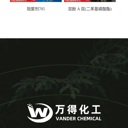
阻聚剂705
双酚 A 双(二苯基磷酸酯)