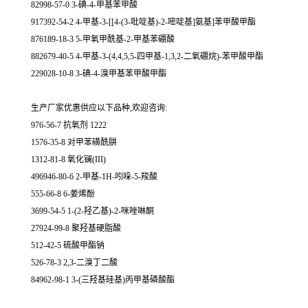
82998-57-0 3-碘-4-甲基苯甲酸
917392-54-2 4-甲基-3-[[4-(3-吡啶基)-2-嘧啶基]氨基]苯甲酸甲酯
876189-18-3 5-甲氧甲酰基-2-甲基苯硼酸
882679-40-5 4-甲基-3-(4,4,5,5-四甲基-1,3,2-二氧硼烷)-苯甲酸甲酯
229028-10-8 3-碘-4-溴甲基苯甲酸甲酯
生产厂家优惠供应以下品种,欢迎咨询:
976-56-7 抗氧剂 1222
1576-35-8 对甲苯磺酰肼
1312-81-8 氧化镧(III)
496946-80-6 2-甲基-1H-吲哚-5-羧酸
555-66-8 6-姜烯酚
3699-54-5 1-(2-羟乙基)-2-咪唑啉酮
27924-99-8 聚羟基硬脂酸
512-42-5 硫酸甲酯钠
526-78-3 2,3-二溴丁二酸
84962-98-1 3-(三羟基硅基)丙甲基磷酸酯