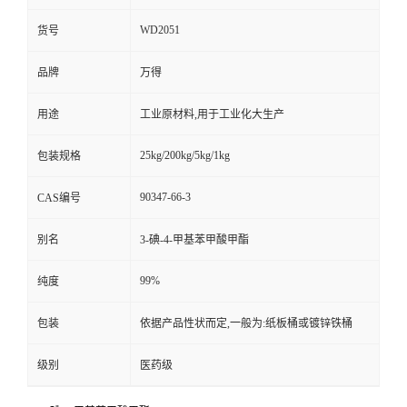
WD2051
货号
品牌
万得
用途
工业原材料,用于工业化大生产
25kg/200kg/5kg/1kg
包装规格
90347-66-3
CAS编号
别名
3-碘-4-甲基苯甲酸甲酯
99%
纯度
包装
依据产品性状而定,一般为:纸板桶或镀锌铁桶
级别
医药级