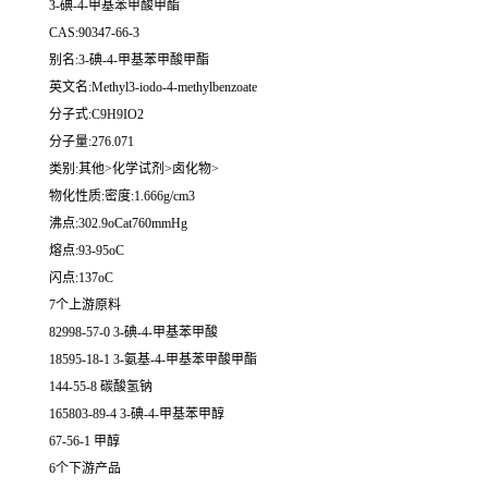
3-碘-4-甲基苯甲酸甲酯
CAS:90347-66-3
别名:3-碘-4-甲基苯甲酸甲酯
英文名:Methyl3-iodo-4-methylbenzoate
分子式:C9H9IO2
分子量:276.071
类别:其他>化学试剂>卤化物>
物化性质:密度:1.666g/cm3
沸点:302.9oCat760mmHg
熔点:93-95oC
闪点:137oC
7个上游原料
82998-57-0 3-碘-4-甲基苯甲酸
18595-18-1 3-氨基-4-甲基苯甲酸甲酯
144-55-8 碳酸氢钠
165803-89-4 3-碘-4-甲基苯甲醇
67-56-1 甲醇
6个下游产品