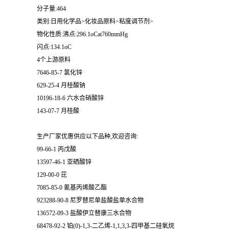
分子量:464
类别:日用化学品>化妆品原料>粘度调节剂>
物化性质:沸点:296.1oCat760mmHg
闪点:134.1oC
4个上游原料
7646-85-7 氯化锌
629-25-4 月桂酸钠
10196-18-6 六水合硝酸锌
143-07-7 月桂酸
生产厂家优惠供应以下品种,欢迎咨询:
99-66-1 丙戊酸
13597-46-1 亚硒酸锌
129-00-0 芘
7085-85-0 氰基丙烯酸乙酯
923288-90-8 尼罗替尼单盐酸盐单水合物
136572-09-3 盐酸伊立替康三水合物
68478-92-2 铂(0)-1,3-二乙烯-1,1,3,3-四甲基二硅氧烷