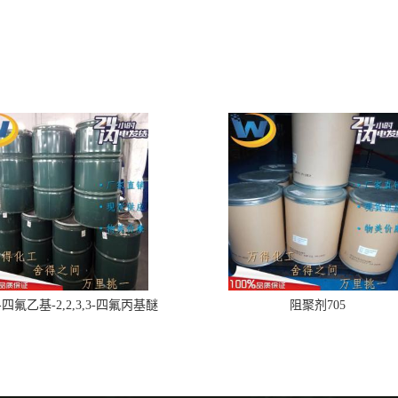
,2-四氟乙基-2,2,3,3-四氟丙基醚
阻聚剂705