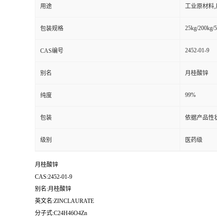
用途
工业原材料
25kg/200kg/5
包装规格
2452-01-9
CAS编号
别名
月桂酸锌
99%
纯度
包装
依据产品性
级别
医药级
月桂酸锌
CAS:2452-01-9
别名:月桂酸锌
英文名:ZINCLAURATE
分子式:C24H46O4Zn