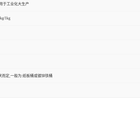
,用于工业化大生产
kg/1kg
状而定,一般为:纸板桶或镀锌铁桶