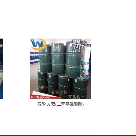
双酚 A 双(二苯基磷酸酯)