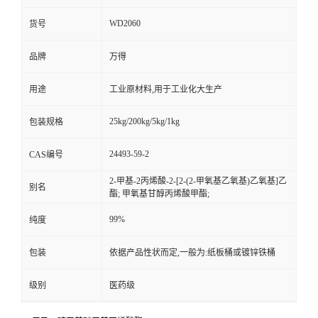
WD2060
货号
品牌
万得
用途
工业原材料,用于工业化大生产
25kg/200kg/5kg/1kg
包装规格
24493-59-2
CAS编号
2-甲基-2丙烯酸-2-[2-(2-甲氧基乙氧基)乙氧基]乙
别名
酯; 甲氧基甘醇丙烯酸甲酯;
99%
纯度
包装
依据产品性状而定,一般为:纸板桶或镀锌铁桶
级别
医药级