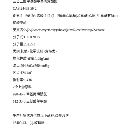
三乙二醇甲基醚甲基丙烯酸酯
CAS:24493-59-2
别名:2-甲基-2丙烯酸-2-[2-(2-甲氧基乙氧基)乙氧基]乙酯; 甲氧基甘醇丙
烯酸甲酯;
英文名:2-[2-(2-methoxyethoxy)ethoxy]ethyl2-methylprop-2-enoate
分子式:C11H20O5
分子量:232.273
类别:其他>化学试剂>烯烃类>
物化性质:密度:1.02g/cm3
沸点:294.8oCat760mmHg
闪点:124.4oC
折射率:1.436
2个上游原料
920-46-7 甲基丙烯酰氯
112-35-6 三甘醇单甲醚
生产厂家优惠供应以下品种,欢迎咨询:
16409-43-1 (-)-玫瑰醚