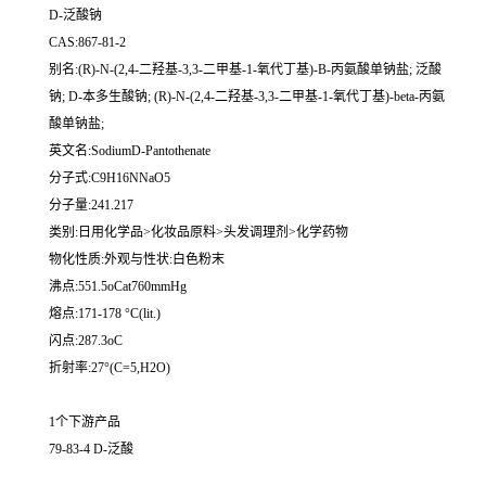
D-泛酸钠
CAS:867-81-2
别名:(R)-N-(2,4-二羟基-3,3-二甲基-1-氧代丁基)-Β-丙氨酸单钠盐; 泛酸
钠; D-本多生酸钠; (R)-N-(2,4-二羟基-3,3-二甲基-1-氧代丁基)-beta-丙氨
酸单钠盐;
英文名:SodiumD-Pantothenate
分子式:C9H16NNaO5
分子量:241.217
类别:日用化学品>化妆品原料>头发调理剂>化学药物
物化性质:外观与性状:白色粉末
沸点:551.5oCat760mmHg
熔点:171-178 °C(lit.)
闪点:287.3oC
折射率:27°(C=5,H2O)
1个下游产品
79-83-4 D-泛酸