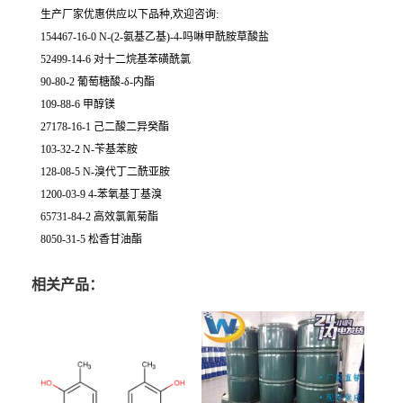
生产厂家优惠供应以下品种,欢迎咨询:
154467-16-0 N-(2-氨基乙基)-4-吗啉甲酰胺草酸盐
52499-14-6 对十二烷基苯磺酰氯
90-80-2 葡萄糖酸-δ-内酯
109-88-6 甲醇镁
27178-16-1 己二酸二异癸酯
103-32-2 N-苄基苯胺
128-08-5 N-溴代丁二酰亚胺
1200-03-9 4-苯氧基丁基溴
65731-84-2 高效氯氰菊酯
8050-31-5 松香甘油酯
相关产品：