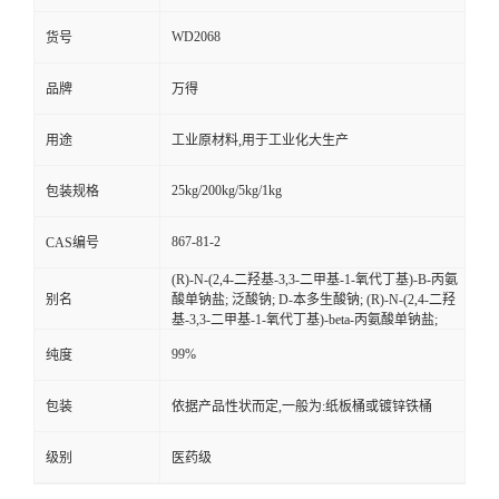
WD2068
货号
品牌
万得
用途
工业原材料,用于工业化大生产
25kg/200kg/5kg/1kg
包装规格
867-81-2
CAS编号
(R)-N-(2,4-二羟基-3,3-二甲基-1-氧代丁基)-Β-丙氨
别名
酸单钠盐; 泛酸钠; D-本多生酸钠; (R)-N-(2,4-二羟
基-3,3-二甲基-1-氧代丁基)-beta-丙氨酸单钠盐;
99%
纯度
包装
依据产品性状而定,一般为:纸板桶或镀锌铁桶
级别
医药级