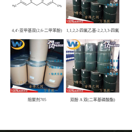
4,4'-亚甲基双(2,6-二甲苯酚)
1,1,2,2-四氟乙基-2,2,3,3-四氟
丙基醚
阻聚剂705
双酚 A 双(二苯基磷酸酯)