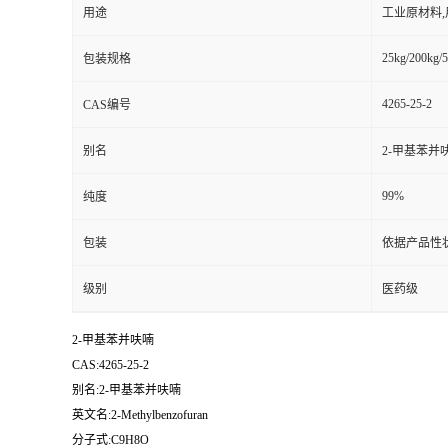
用途
工业原材料
25kg/200kg/5
包装规格
4265-25-2
CAS编号
别名
2-甲基苯并
99%
纯度
包装
依据产品性
级别
医药级
2-甲基苯并呋喃
CAS:4265-25-2
别名:2-甲基苯并呋喃
英文名:2-Methylbenzofuran
分子式:C9H8O