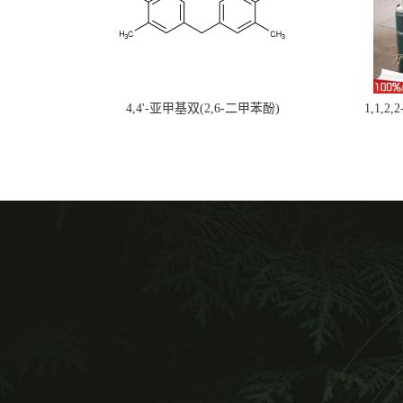
4,4'-亚甲基双(2,6-二甲苯酚)
1,1,2