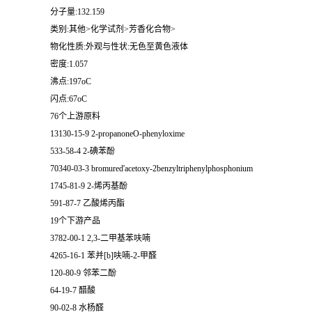
分子量:132.159
类别:其他>化学试剂>芳香化合物>
物化性质:外观与性状:无色至黄色液体
密度:1.057
沸点:197oC
闪点:67oC
76个上游原料
13130-15-9 2-propanoneO-phenyloxime
533-58-4 2-碘苯酚
70340-03-3 bromured'acetoxy-2benzyltriphenylphosphonium
1745-81-9 2-烯丙基酚
591-87-7 乙酸烯丙酯
19个下游产品
3782-00-1 2,3-二甲基苯呋喃
4265-16-1 苯并[b]呋喃-2-甲醛
120-80-9 邻苯二酚
64-19-7 醋酸
90-02-8 水杨醛