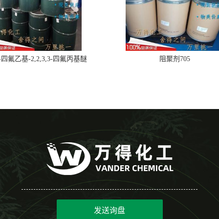
,2-四氟乙基-2,2,3,3-四氟丙基醚
阻聚剂705
发送询盘