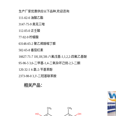
生产厂家优惠供应以下品种,欢迎咨询:
111-62-6 油酸乙酯
3147-75-9 奥克三唑
112-05-0 正壬酸
77-92-9 柠檬酸
63148-65-2 聚乙烯醇缩丁醛
502-65-8 番茄红素
16627-71-7 1H,1H,5H-八氟戊基-1,1,2,2-四氟乙基醚
95-96-5 3,6-二甲基-1,4-二氧杂环己烷-2,5-二酮
120-32-1 4-氯-2-苄基苯酚
2373-98-0 3,3'-二羟基联苯胺
相关产品：