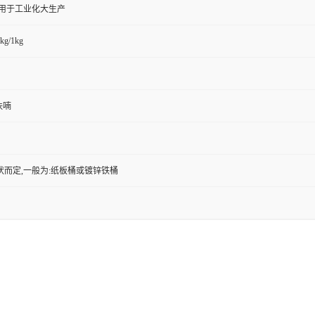
,用于工业化大生产
kg/1kg
呋喃
状而定,一般为:纸板桶或镀锌铁桶