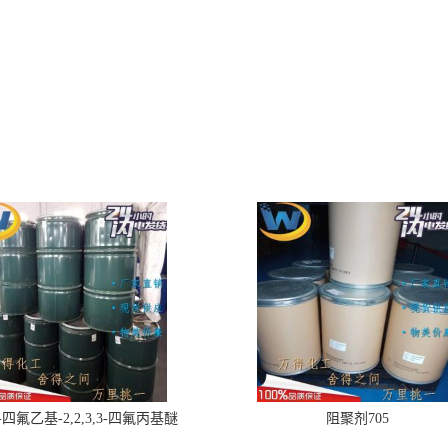
,2-四氟乙基-2,2,3,3-四氟丙基醚
阻聚剂705