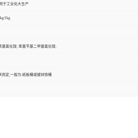
,用于工业化大生产
kg/1kg
基氯化铵; 苯基苄基二甲基氯化铵;
状而定,一般为:纸板桶或镀锌铁桶