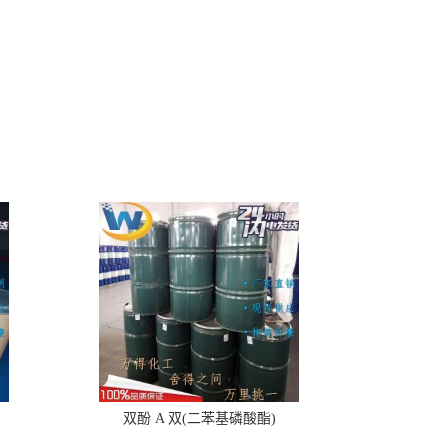
双酚 A 双(二苯基磷酸酯)