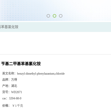
基苯基氯化铵
苄基二甲基苯基氯化铵
英文名称：
benzyl-dimethyl-phenylazanium,chloride
品牌：
万得
产地：
湖北
货号：
WD2071
cas：
3204-68-0
价格：
￥1/千克