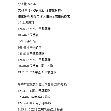
分子量:247.763
类别:其他>化学试剂>芳香化合物>
物化性质:外观与性状:白色至灰白色粉末
2个上游原料
121-69-7 N,N-二甲基苯胺
100-44-7 苄基氯
35个下游产品
368-43-4 苯磺酰氟
946-80-5 苄基苯基醚
121-69-7 N,N-二甲基苯胺
607-81-8 苄基丙二酸二乙酯
19578-70-2 2-甲基-1-苄氧基苯
生产厂家优惠供应以下品种,欢迎咨询:
120-32-1 4-氯-2-苄基苯酚
6284-40-8 N-甲基-D-葡胺
12217-48-0 阳离子艳红4G
1185-81-5 二(十二烷硫基)二丁基锡