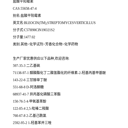
盐酸平阳霉素
CAS:55658-47-4
别名:盐酸平阳霉素
英文名:BLEOCIN(TM),STREPTOMYCESVERTICILLUS
分子式:C57H90ClN19O21S2
分子量:1477.02
类别:其他>化学试剂>芳香化合物>化学药物
生产厂家优惠供应以下品种,欢迎咨询:
597-35-3 二乙基砜
71138-97-1 醋酸酯化丁二酸氢酯化的纤维素-2-羟基丙基甲基醚
143-22-6 三甘醇单丁醚
551-68-8 D-阿洛酮糖
68937-41-7 异丙基化磷酸三苯酯
150-76-5 4-甲氧基苯酚
122-05-4 2,5-吡嗪二羧酸
760-67-8 2-乙基己酰氯
2592-95-2 1-羟基苯并三唑