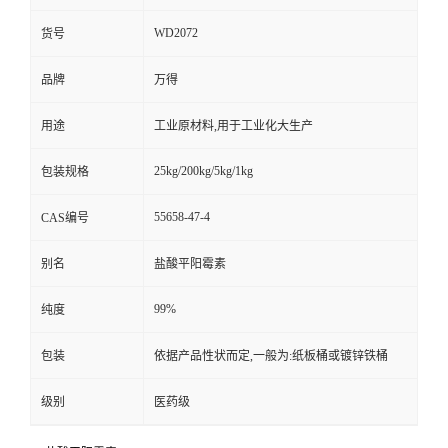
WD2072
货号
品牌
万得
用途
工业原材料,用于工业化大生产
25kg/200kg/5kg/1kg
包装规格
55658-47-4
CAS编号
别名
盐酸平阳霉素
99%
纯度
包装
依据产品性状而定,一般为:纸板桶或镀锌铁桶
级别
医药级