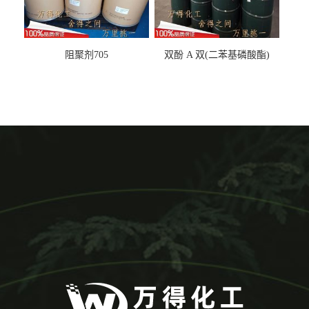
阻聚剂705
双酚 A 双(二苯基磷酸酯)