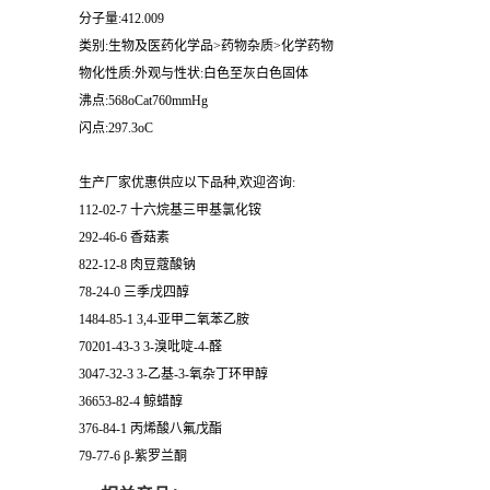
分子量:412.009
类别:生物及医药化学品>药物杂质>化学药物
物化性质:外观与性状:白色至灰白色固体
沸点:568oCat760mmHg
闪点:297.3oC
生产厂家优惠供应以下品种,欢迎咨询:
112-02-7 十六烷基三甲基氯化铵
292-46-6 香菇素
822-12-8 肉豆蔻酸钠
78-24-0 三季戊四醇
1484-85-1 3,4-亚甲二氧苯乙胺
70201-43-3 3-溴吡啶-4-醛
3047-32-3 3-乙基-3-氧杂丁环甲醇
36653-82-4 鲸蜡醇
376-84-1 丙烯酸八氟戊酯
79-77-6 β-紫罗兰酮