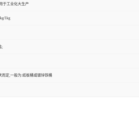
,用于工业化大生产
kg/1kg
;
状而定,一般为:纸板桶或镀锌铁桶