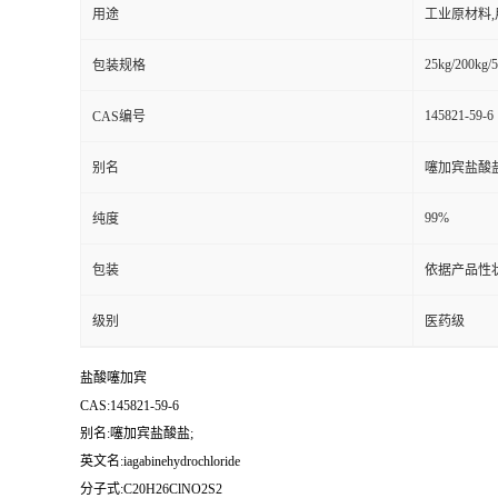
用途
工业原材料
25kg/200kg/5
包装规格
145821-59-6
CAS编号
别名
噻加宾盐酸盐
99%
纯度
包装
依据产品性
级别
医药级
盐酸噻加宾
CAS:145821-59-6
别名:噻加宾盐酸盐;
英文名:iagabinehydrochloride
分子式:C20H26ClNO2S2