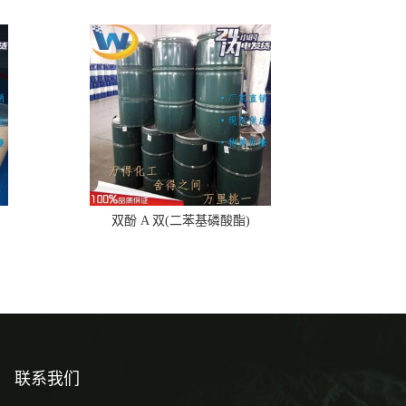
双酚 A 双(二苯基磷酸酯)
联系我们