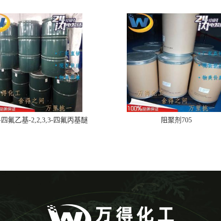
,2-四氟乙基-2,2,3,3-四氟丙基醚
阻聚剂705