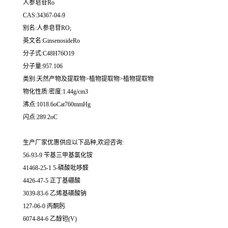
人参皂苷Ro
CAS:34367-04-9
别名:人参皂苷RO;
英文名:GinsenosideRo
分子式:C48H76O19
分子量:957.106
类别:天然产物及提取物>植物提取物>植物提取物
物化性质:密度:1.44g/cm3
沸点:1018.6oCat760mmHg
闪点:289.2oC
生产厂家优惠供应以下品种,欢迎咨询:
56-93-9 苄基三甲基氯化铵
41468-25-1 5-磷酸吡哆醛
4426-47-5 正丁基硼酸
3039-83-6 乙烯基磺酸钠
127-06-0 丙酮肟
6074-84-6 乙醇钽(V)