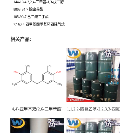
144-19-4 2,2,4-三甲基-1,3-戊二醇
8003-34-7 除虫菊酯
105-99-7 己二酸二丁酯
77-63-4 四甲基四苯基环四硅氧烷
相关产品：
4,4'-亚甲基双(2,6-二甲苯酚)
1,1,2,2-四氟乙基-2,2,3,3-四氟
丙基醚