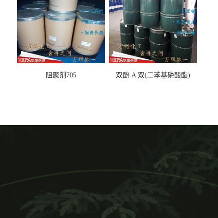
阻聚剂705
双酚 A 双(二苯基磷酸酯)