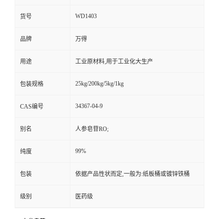
WD1403
货号
品牌
万得
用途
工业原材料,用于工业化大生产
25kg/200kg/5kg/1kg
包装规格
34367-04-9
CAS编号
别名
人参皂苷RO;
99%
纯度
包装
依据产品性状而定,一般为:纸板桶或镀锌铁桶
级别
医药级