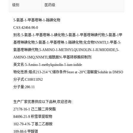
级别
医药级
5-氨基-1-甲基喹啉-1-鎓碘化物
CAS:42464-96-0
别名:5-氨基-1-甲基喹啉-1-碘化物;5-氨基-1-甲基喹啉碘代物;5-氨基-1甲
基喹啉碘化物;5-氨基-1-甲基喹啉-1-鎓碘化物;化合物NNMTI;1-甲基-5-
氨基喹啉碘代物;5-AMINO-1-METHYLQUINOLIN-1-IUMIODIDE;5-
AMINO-1MQ;NNMTI,烟酰胺N-甲基转移酶抑制剂
英文名:5-Amino-1-methylquinolin-1-ium iodide
物化性质:熔点213-214 °C储存条件Store at -20°C溶解度Soluble in DMSO
分子式:C10H11IN2
分子量:286.11
生产厂家优惠供应以下品种,欢迎咨询:
27178-16-1 己二酸二异癸酯
84696-21-9 积雪草提取物
102-79-4 N-丁基二乙醇胺
109-88-6 甲醇镁