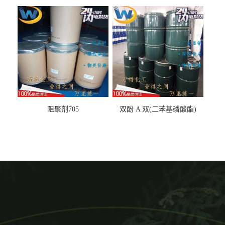
丙基醚
阻聚剂705
双酚 A 双(二苯基磷酸酯)