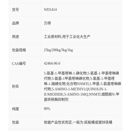
WD1414
货号
品牌
万得
用途
工业原材料,用于工业化大生产
25kg/200kg/5kg/1kg
包装规格
42464-96-0
CAS编号
5-氨基-1-甲基喹啉-1-碘化物;5-氨基-1-甲基喹啉碘
代物;5-氨基-1甲基喹啉碘化物;5-氨基-1-甲基喹
啉-1-鎓碘化物;化合物NNMTI;1-甲基-5-氨基喹啉碘
别名
代物;5-AMINO-1-METHYLQUINOLIN-1-
IUMIODIDE;5-AMINO-1MQ;NNMTI,烟酰胺N-甲
基转移酶抑制剂
99%
纯度
包装
依据产品性状而定,一般为:纸板桶或镀锌铁桶