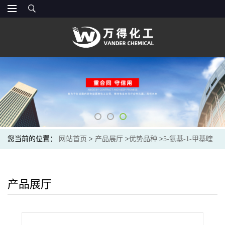
您当前的位置：
网站首页
>
产品展厅
>
优势品种
>
5-氨基-1-甲基喹
啉-1-鎓碘化物
产品展厅