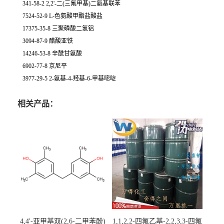
341-58-2 2,2'-二(三氟甲基)二氨基联苯
7524-52-9 L-色氨酸甲酯盐酸盐
17375-35-8 三聚磷酸二氢铝
3094-87-9 醋酸亚铁
14246-53-8 辛酰甘氨酸
6902-77-8 京尼平
3977-29-5 2-氨基-4-羟基-6-甲基嘧啶
相关产品：
4,4'-亚甲基双(2,6-二甲苯酚)
1,1,2,2-四氟乙基-2,2,3,3-四氟