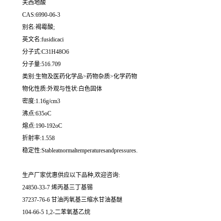
夫西地酸
CAS:6990-06-3
别名:褐霉酸;
英文名:fusidicaci
分子式:C31H48O6
分子量:516.709
类别:生物及医药化学品>药物杂质>化学药物
物化性质:外观与性状:白色固体
密度:1.16g/cm3
沸点:635oC
熔点:190-192oC
折射率:1.558
稳定性:Stableatnormaltemperaturesandpressures.
生产厂家优惠供应以下品种,欢迎咨询:
24850-33-7 烯丙基三丁基锡
37237-76-6 甘油丙氧基三缩水甘油基醚
104-66-5 1,2-二苯氧基乙烷