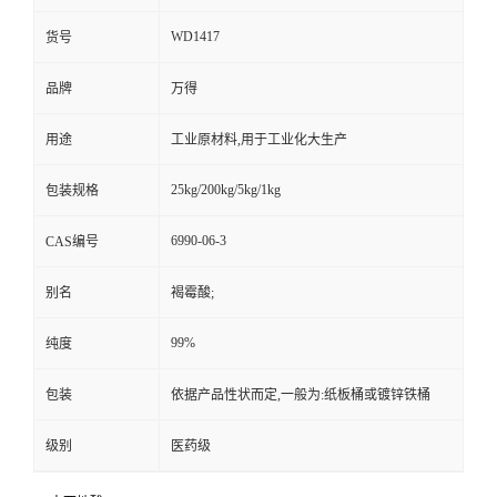
WD1417
货号
品牌
万得
用途
工业原材料,用于工业化大生产
25kg/200kg/5kg/1kg
包装规格
6990-06-3
CAS编号
别名
褐霉酸;
99%
纯度
包装
依据产品性状而定,一般为:纸板桶或镀锌铁桶
级别
医药级