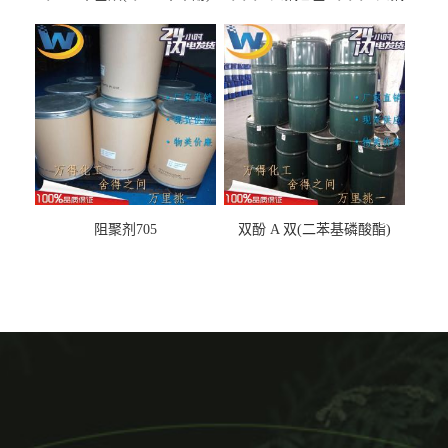
丙基醚
阻聚剂705
双酚 A 双(二苯基磷酸酯)