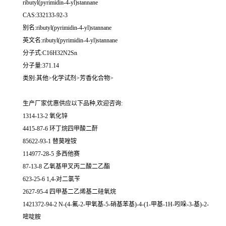
ributyl(pyrimidin-4-yl)stannane
CAS:332133-92-3
别名:ributyl(pyrimidin-4-yl)stannane
英文名:ributyl(pyrimidin-4-yl)stannane
分子式:C16H32N2Sn
分子量:371.14
类别:其他>化学试剂>芳香化合物>
生产厂家优惠供应以下品种,欢迎咨询:
1314-13-2 氧化锌
4415-87-6 环丁烷四甲酸二酐
85622-93-1 替莫唑铵
114977-28-5 多西他赛
87-13-8 乙氧基甲叉丙二酸二乙酯
623-25-6 1,4-对二氯苄
2627-95-4 四甲基二乙烯基二硅氧烷
1421372-94-2 N-(4-氟-2-甲氧基-5-硝基苯基)-4-(1-甲基-1H-吲哚-3-基)-2-
嘧啶胺