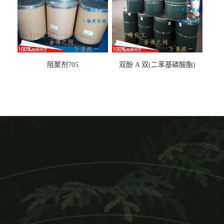
阻聚剂705
双酚 A 双(二苯基磷酸酯)