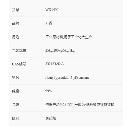
WD1490
货号
品牌
万得
用途
工业原材料,用于工业化大生产
25kg/200kg/5kg/1kg
包装规格
332133-92-3
CAS编号
ributyl(pyrimidin-4-yl)stannane
别名
99%
纯度
包装
依据产品性状而定,一般为:纸板桶或镀锌铁桶
级别
医药级