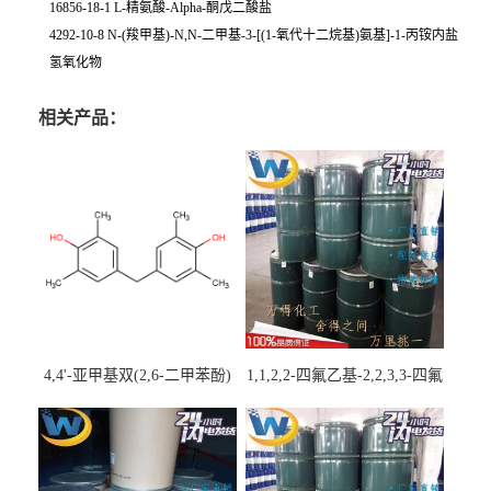
16856-18-1 L-精氨酸-Alpha-酮戊二酸盐
4292-10-8 N-(羧甲基)-N,N-二甲基-3-[(1-氧代十二烷基)氨基]-1-丙铵内盐
氢氧化物
相关产品：
4,4'-亚甲基双(2,6-二甲苯酚)
1,1,2,2-四氟乙基-2,2,3,3-四氟
丙基醚