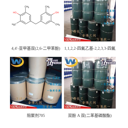
4,4'-亚甲基双(2,6-二甲苯酚)
1,1,2,2-四氟乙基-2,2,3,3-四氟
丙基醚
阻聚剂705
双酚 A 双(二苯基磷酸酯)