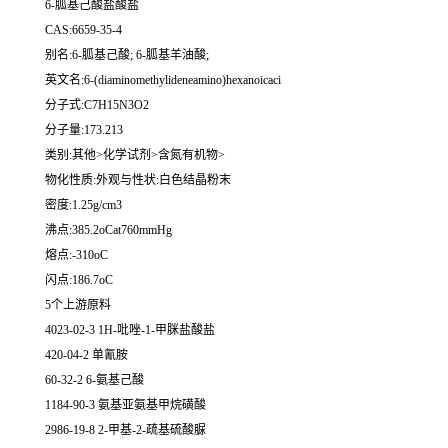
6-胍基己酸盐酸盐
CAS:6659-35-4
别名:6-胍基己酸; 6-胍基羊油酸;
英文名:6-(diaminomethylideneamino)hexanoicaci
分子式:C7H15N3O2
分子量:173.213
类别:其他>化学试剂>含氮有机物>
物化性质:外观与性状:白色结晶粉末
密度:1.25g/cm3
沸点:385.2oCat760mmHg
熔点:-310oC
闪点:186.7oC
5个上游原料
4023-02-3 1H-吡唑-1-甲脒盐酸盐
420-04-2 单氰胺
60-32-2 6-氨基己酸
1184-90-3 氨基亚氨基甲烷磺酸
2986-19-8 2-甲基-2-疏基硫酸脲