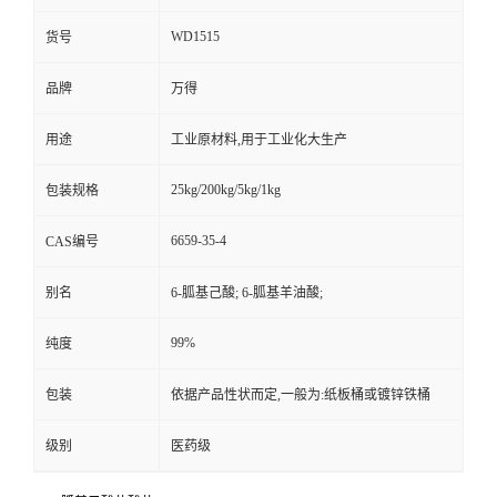
WD1515
货号
品牌
万得
用途
工业原材料,用于工业化大生产
25kg/200kg/5kg/1kg
包装规格
6659-35-4
CAS编号
别名
6-胍基己酸; 6-胍基羊油酸;
99%
纯度
包装
依据产品性状而定,一般为:纸板桶或镀锌铁桶
级别
医药级