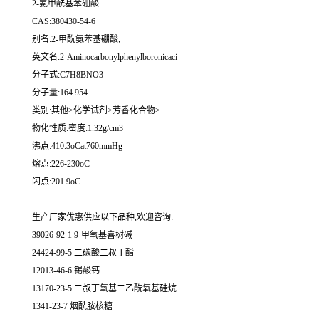
2-氨甲酰基苯硼酸
CAS:380430-54-6
别名:2-甲酰氨苯基硼酸;
英文名:2-Aminocarbonylphenylboronicaci
分子式:C7H8BNO3
分子量:164.954
类别:其他>化学试剂>芳香化合物>
物化性质:密度:1.32g/cm3
沸点:410.3oCat760mmHg
熔点:226-230oC
闪点:201.9oC
生产厂家优惠供应以下品种,欢迎咨询:
39026-92-1 9-甲氧基喜树碱
24424-99-5 二碳酸二叔丁酯
12013-46-6 锡酸钙
13170-23-5 二叔丁氧基二乙酰氧基硅烷
1341-23-7 烟酰胺核糖