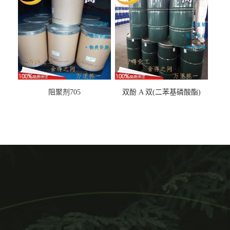
阻聚剂705
双酚 A 双(二苯基磷酸酯)