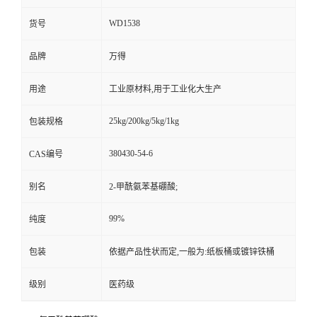
WD1538
货号
品牌
万得
用途
工业原材料,用于工业化大生产
25kg/200kg/5kg/1kg
包装规格
380430-54-6
CAS编号
别名
2-甲酰氨苯基硼酸;
99%
纯度
包装
依据产品性状而定,一般为:纸板桶或镀锌铁桶
级别
医药级