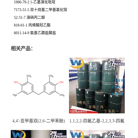
1906-79-2 1-乙基溴化吡啶
7173-51-5 双十烷基二甲基氯化铵
52-51-7 溴硝丙二醇
818-61-1 丙烯酸羟乙酯
6011-14-9 氨基乙腈盐酸盐
相关产品：
4,4'-亚甲基双(2,6-二甲苯酚)
1,1,2,2-四氟乙基-2,2,3,3-四氟
丙基醚